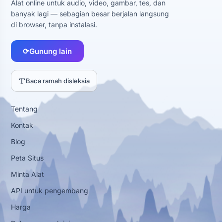
Alat online untuk audio, video, gambar, tes, dan
banyak lagi — sebagian besar berjalan langsung
di browser, tanpa instalasi.
⟳
Gunung lain
Baca ramah disleksia
Tentang
Kontak
Blog
Peta Situs
Minta Alat
API untuk pengembang
Harga