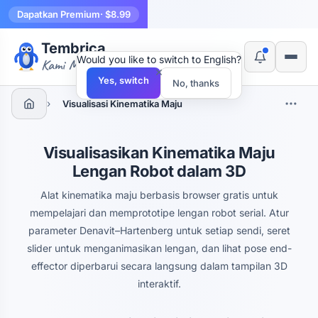
Dapatkan Premium
· $8.99
Tembrica
Would you like to switch to English?
Kami Membuat Alat
×
Yes, switch
No, thanks
›
Visualisasi Kinematika Maju
Visualisasikan Kinematika Maju
Lengan Robot dalam 3D
Alat kinematika maju berbasis browser gratis untuk
mempelajari dan memprototipe lengan robot serial. Atur
parameter Denavit–Hartenberg untuk setiap sendi, seret
slider untuk menganimasikan lengan, dan lihat pose end-
effector diperbarui secara langsung dalam tampilan 3D
interaktif.