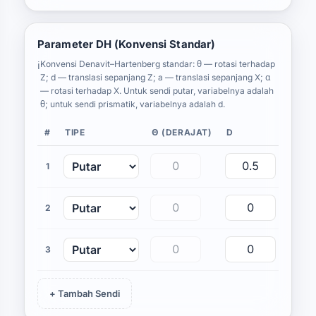
Parameter DH (Konvensi Standar)
Konvensi Denavit–Hartenberg standar: θ — rotasi terhadap
ℹ️
Z; d — translasi sepanjang Z; a — translasi sepanjang X; α
— rotasi terhadap X. Untuk sendi putar, variabelnya adalah
θ; untuk sendi prismatik, variabelnya adalah d.
#
TIPE
Θ (DERAJAT)
D
A
1
2
3
+ Tambah Sendi