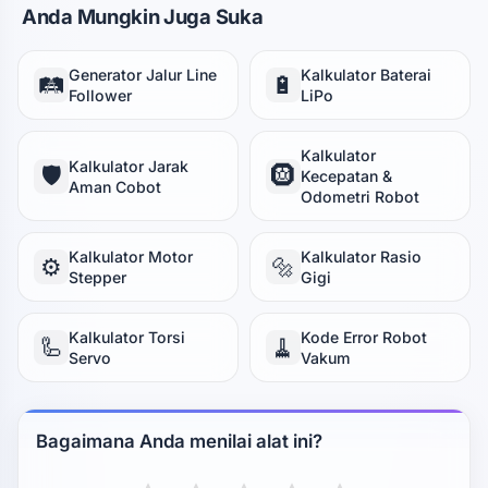
Anda Mungkin Juga Suka
Generator Jalur Line
Kalkulator Baterai
🛤️
🔋
Follower
LiPo
Kalkulator
Kalkulator Jarak
🛡️
🛞
Kecepatan &
Aman Cobot
Odometri Robot
Kalkulator Motor
Kalkulator Rasio
⚙️
🔩
Stepper
Gigi
Kalkulator Torsi
Kode Error Robot
🦾
🧹
Servo
Vakum
Bagaimana Anda menilai alat ini?