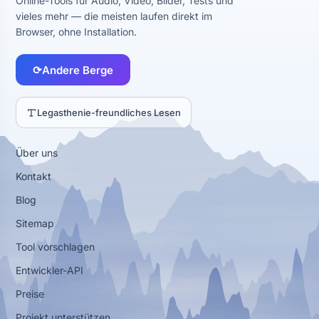
Online-Tools für Audio, Video, Bilder, Tests und
vieles mehr — die meisten laufen direkt im
Browser, ohne Installation.
⟳
Andere Berge
Legasthenie-freundliches Lesen
Über uns
Kontakt
Blog
Sitemap
Tool vorschlagen
Entwickler-API
Preise
Projekt unterstützen