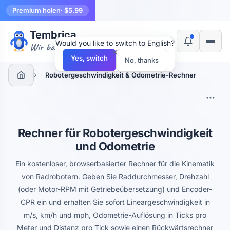
Premium holen
· $5.99
Tembrica
Would you like to switch to English?
Wir bauen Werkzeuge
×
Yes, switch
No, thanks
›
Robotergeschwindigkeit & Odometrie-Rechner
Rechner für Robotergeschwindigkeit
und Odometrie
Ein kostenloser, browserbasierter Rechner für die Kinematik
von Radrobotern. Geben Sie Raddurchmesser, Drehzahl
(oder Motor-RPM mit Getriebeübersetzung) und Encoder-
CPR ein und erhalten Sie sofort Lineargeschwindigkeit in
m/s, km/h und mph, Odometrie-Auflösung in Ticks pro
Meter und Distanz pro Tick sowie einen Rückwärtsrechner