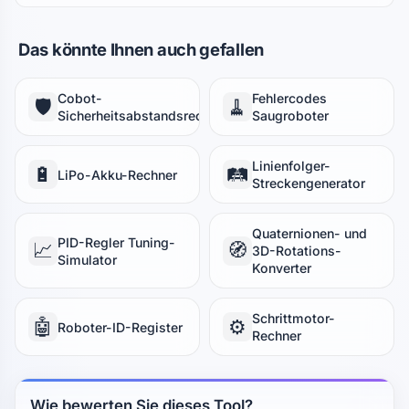
Das könnte Ihnen auch gefallen
Cobot-
Fehlercodes
🛡️
🧹
Sicherheitsabstandsrechner
Saugroboter
Linienfolger-
🔋
🛤️
LiPo-Akku-Rechner
Streckengenerator
Quaternionen- und
PID-Regler Tuning-
📈
🧭
3D-Rotations-
Simulator
Konverter
Schrittmotor-
🤖
⚙️
Roboter-ID-Register
Rechner
Wie bewerten Sie dieses Tool?