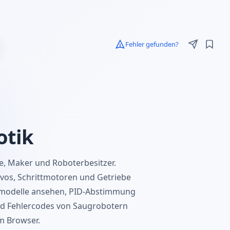
Fehler gefunden?
otik
e, Maker und Roboterbesitzer.
os, Schrittmotoren und Getriebe
rmodelle ansehen, PID-Abstimmung
und Fehlercodes von Saugrobotern
m Browser.