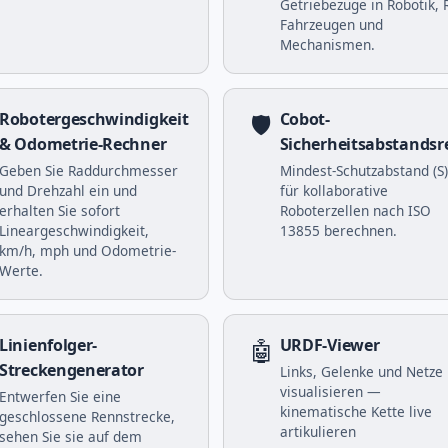
Getriebezüge in Robotik, 
Fahrzeugen und
Mechanismen.
Robotergeschwindigkeit
🛡️
Cobot-
& Odometrie-Rechner
Sicherheitsabstandsr
Geben Sie Raddurchmesser
Mindest-Schutzabstand (S)
und Drehzahl ein und
für kollaborative
erhalten Sie sofort
Roboterzellen nach ISO
Lineargeschwindigkeit,
13855 berechnen.
km/h, mph und Odometrie-
Werte.
Linienfolger-
🤖
URDF-Viewer
Streckengenerator
Links, Gelenke und Netze
visualisieren —
Entwerfen Sie eine
kinematische Kette live
geschlossene Rennstrecke,
artikulieren
sehen Sie sie auf dem