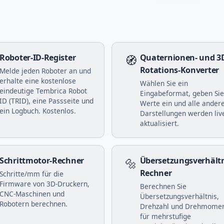
Roboter-ID-Register
🧭
Quaternionen- und 3
Rotations-Konverter
Melde jeden Roboter an und
erhalte eine kostenlose
Wählen Sie ein
eindeutige Tembrica Robot
Eingabeformat, geben Sie
ID (TRID), eine Passseite und
Werte ein und alle ander
ein Logbuch. Kostenlos.
Darstellungen werden liv
aktualisiert.
Schrittmotor-Rechner
🔩
Übersetzungsverhältn
Rechner
Schritte/mm für die
Firmware von 3D-Druckern,
Berechnen Sie
CNC-Maschinen und
Übersetzungsverhältnis,
Robotern berechnen.
Drehzahl und Drehmome
für mehrstufige