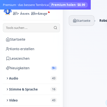
Premium · das bessere Tembrica
Premium holen
· $8.99
Tembrica
Wir bauen Werkzeuge
›
Startseite
Robo
Startseite
Konto erstellen
Lesezeichen
Neuigkeiten
9+
Audio
43
Audio zuschneiden
Stimme & Sprache
16
Audio-Enhancer
Text vorlesen lassen
Video
43
Audio aus Video extrahieren