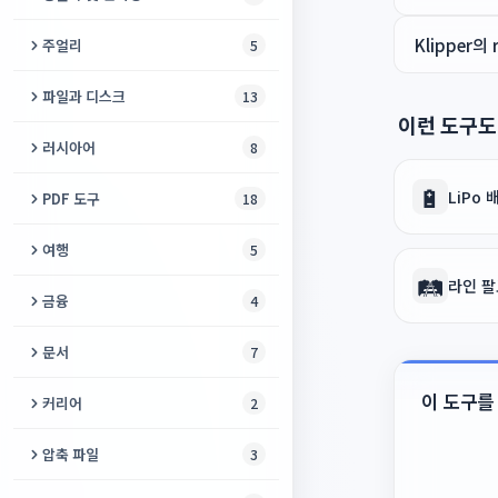
육각 렌치 게이지
타로 카드 점
주방 변환기
계산기
Steam Deck 테스트
스펙트로그램 랩
위령일
Klipper의
주얼리
5
목재 계산기
뽁뽁이
바늘·코바늘 게이지
의류 사이즈 변환기
DNA 분석
온라인으로 촛불 켜기
시계 배터리 찾기
파일과 디스크
13
O링 사이저
거짓말 탐지기 게임
오븐 온도 변환기
피사계 심도 계산기
이런 도구도
세포 카운터
시계 사이즈 계산기
USB 보안 삭제
타일 계산기
러시아어
8
소원별
베이킹 팬 변환기
ND 필터 계산기
겔 분석기
반지 사이즈 계산기
BIN/CUE → ISO
🔋
울타리 계산기
러시아어 → 라틴 문자 음역
LiPo
룰렛 돌리기
PDF 도구
18
스파게티 1인분 계량
인쇄 크기 계산기
시계 줄 게이지
USB 인식 안 됨
페인트 계산기
러시아어 강세 표시
PDF 서명
여행
5
GPA 계산기
주얼리 속 보석 무게
ISO 추출기
🛤️
못 게이지
여성형 직업명 사전
라인 팔
PDF 페이지 재정렬
도시 간 거리
타이어 사이즈 계산기
금융
4
디스크 이미지 분석기
드릴 비트 게이지
러시아어 어휘 테스트
PDF 검증
여행 회화집
가계부
문서
7
ISO 빌더
격에 따른 명사 변화
PDF 압축
항공편 추적기
환율 계산기
창작 날짜 인증서
이 도구를
커리어
2
파일 변환기
러시아어 필기체
PDF 복구
여권별 무비자 국가
연체 이자·위약금 계산기
OCR 텍스트 추출기
AI가 내 직업을 대체할까?
디스크 이미지 복구
압축 파일
3
요피카토르
PDF를 Word로
셰겐 90/180 계산기
대출 계산기
Microsoft Access 데이터베
청소년 진로 적성 검사
파일 진단