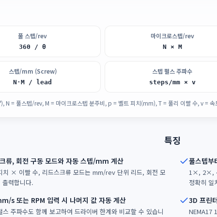
풀 스텝/rev
마이크로스텝/rev
360 / θ
N × M
스텝/mm (Screw)
스텝 펄스 주파수
N·M / lead
steps/mm × v
°), N = 풀스텝/rev, M = 마이크로스텝 분주비, p = 벨트 피치(mm), T = 풀리 이빨 수, v = 속
특징
크류, 회전 구동 모드와 자동 스텝/mm 계산
풀스텝부터
치 × 이빨 수, 리드스크류 모드는 mm/rev 단위 리드, 회전 모
1×, 2×
를 출력합니다.
정확히 일
mm/s 또는 RPM 입력 시 나머지 값 자동 계산
3D 프린터
펄스 주파수도 함께 보고하여 드라이버 한계와 비교할 수 있습니
NEMA17 