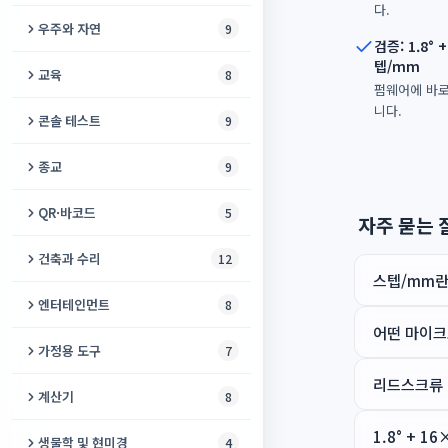
다.
우주와 자연
9
검증: 1.8° 
텝/mm
지구 미터
교육
8
펌웨어에 바로 
3D 지구본
니다.
타자 연습기
콘솔 테스트
9
산불 지도
숫자 → 한글
DualSense 테스터
종교
9
위성 추적기
세계 알파벳
Xbox 컨트롤러 테스트
키블라 파인더
QR·바코드
5
자주 묻는 
해와 달
로마 숫자
클라우드 게이밍 준비도
디지털 타스비
QR 코드 생성기
건축과 수리
12
광공해 지도
어린이 논리 게임
스텝/mm란
조이콘 테스터
히즈라 변환기
바코드 스캐너
계단 계산기
엔터테인먼트
8
바람 지도
동물 시야 시뮬레이터
Steam Deck 컨트롤 테스트
기도 시간
어떤 마이크
바코드 생성기
나사 게이지
밤하늘
유성우
가정용 도구
7
어린이 수학 연습
Steam Deck 화면 테스트
자카트 계산기
QR 코드 스캐너
벽지 계산기
리드스크류 
재미있는 얼굴
지진 지도
레시피 계산기
EGE 점수 계산기
계산기
8
PS5 브라우저 테스트
카자 기도
QR 파일 전송
콘크리트 계산기
떨어지는 모래
청소 일정표
1.8° + 1
퍼센트 계산기
Xbox 브라우저 테스트
생물학 및 현미경
4
기도 매듭줄 카운터