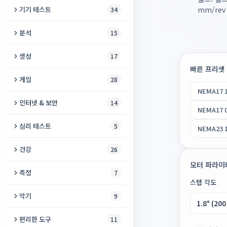
동영상에서 오디오 추출
보이스 체인저
비디오 향상 도구
기기 테스트
mm/rev
34
오디오 노이즈 제거
음성 입력
동영상 자르기
스피커 및 헤드폰 테스트
분석
15
오디오 역재생
보컬 제거기
동영상 음성 제거
스피커 클리너
오디오 메타데이터 편집기
생성
17
오디오 합치기
온라인 녹음기
비디오에 음악 추가
빠른 프리셋
진동 테스트
오디오를 음표로
모스 부호 생성기
게임
28
오디오 속도 변환기
음역대 측정기
동영상 자르기 및 크기 조정
마이크 점검
NEMA17 1
BPM & 키 파인더
백색소음 생성기
체커
오디오 볼륨 조절기
인터넷 & 보안
14
오디오를 텍스트로
동영상 압축기
NEMA17 0
화면 번인 테스트
오디오 검사기
오디오 씬
소코반
벨소리 만들기
IP 조회
음성 번역기
심리 테스트
5
동영상 복구
NEMA23 
카메라 테스트
오디오 워터마크
큰 소리 생성기
고양이 게임
피치 변경
시스템 진단
메가폰 효과
IQ 테스트
오디오로 비디오 만들기
건강
26
주사율 테스트
음악 장르 감지기
개 퇴치기
메모리 게임
리버브 & 에코
VPN 검사기
모터 파라미
보컬 녹음
인지 테스트
슬라이드쇼 만들기
치매 선별 검사
서브우퍼 테스트
측정
7
오디오 포렌식
바이노럴 비트 생성기
뱀 게임
스텝 각도
오디오 압축기
IPv6 테스트
리더빙
뉴로 테스트
영상 뒤집기 & 미러링
호흡 운동
폰 디스플레이 테스트
소음 측정기
악보를 MIDI로
악기
9
무음 생성기
노노그램
오디오 변환
브라우저 핑거프린트
목소리 성별 변환기
이키가이 테스트
비디오 프레임
난독증 검사
데드 픽셀 테스트
거품 수평계
오디오 스플라이스 감지기
비트 메이커
강아지 호루라기
편리한 도구
11
2048
무음 제거
MAC 주소 조회
보컬 하모니 생성기