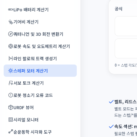
텍스트 검열기
프로젝터 비용 계산기
IELTS 스피킹 타이머
오래된 사진 복원
음성 컴프레서
일회용 비밀 공유
공동 집필 책
테스트 PDF 생성기
공식
얼굴 메이커
온도 타워 생성기
LiPo 배터리 계산기
휴대폰 점검
Base64
외래어 검사기
프로젝터 HDR 테스트
영어 연어
PSD 뷰어
오디오 검열
비밀 언어
공중 그리기
테스트 이미지 생성기
동영상 오버레이
캘리브레이션 큐브 생성기
기어비 계산기
마크다운 미리보기
텍스트 리라이트
프로젝터 가장자리 융합
영어 거짓 친구
테이크아웃 사진 날짜
내 목소리로 부르는 노래
손상 파일 생성기
비디오 FPS 높이기
쿼터니언 및 3D 회전 변환기
쿼리 문자열
예쁜 글꼴 생성기
프로젝터 감마 테스트
오늘의 단어
홈시어터용 5.1 디스크 이미지
Codec Sample Pack
비디오 루퍼
로봇 속도 및 오도메트리 계산기
HTML 포매터
유의어 찾기
프로젝터 길들이기
음절 카운터
효과음 생성기
사인 스윕 WAV 생성기
비디오 더빙
라인 팔로워 트랙 생성기
정규식 테스터
프로젝터 소음 측정기
단어 강세
θ = 스텝 각도(
오디오 믹서
샘플 문서 생성기
동영상 오디오 편집기
스테퍼 모터 계산기
JSON 포매터
프로젝터 키스톤 정렬 그리드
영어 문법 강좌
노래 단어 제거
동영상 변환기
서보 토크 계산기
해시 식별기
영어 받아쓰기 연습
동영상 위치 찾기
로봇 청소기 오류 코드
영어 철자 시험
벨트, 리드스
애니메이션 아바타 메이커
URDF 뷰어
벨트 모드는 피
어휘량 테스트
드는 스텝/°
시리얼 모니터
Anki 덱 빌더
속도 섹션: 
순운동학 시각화 도구
필요한 스텝 
최소대립쌍