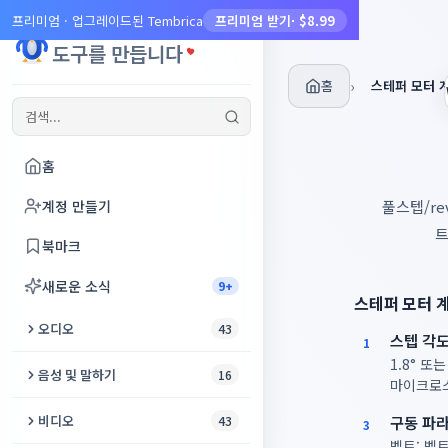
프리미엄 · 업그레이드된 Tembrica
프리미엄 받기
· $8.99
Tembrica
도구를 만듭니다
홈
›
스테퍼 모터 
홈
계정 만들기
풀스텝/re
트
북마크
새로운 소식
9+
스테퍼 모터 
오디오
43
스텝 각
1
1.8° 
오디오 자르기
음성 및 말하기
16
마이크로스
오디오 향상
텍스트 음성 변환
비디오
구동 파
43
3
벨트: 벨트