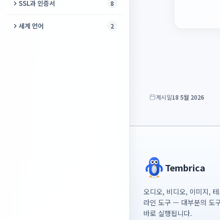
압축 풀기
러시아어 이름 격변화
SSL과 인증서
8
이스 복구
PDF 페이지 삭제
RAW 사진 구조
압축 파일 복구
Office 문서 복구
SSL 검사기
PDF 페이지 추출
세계 언어
2
고장난 저장매체 구조
압축 파일 만들기
저장 안 한 문서 복구
SSL 인증서 디코더
PDF 병합
포르투갈어 필기체
SQLite 복구
Office 보호 해제
Let's Encrypt 진단
PDF에서 JPG
인도네시아어 형태소
랜섬웨어 확인
메일 보관함 읽기
인증서 체인 수리
PDF 비밀번호 설정
게시일
18 5월 2026
CSR 생성기
PDF 회전
키·인증서 대조
PDF 비밀번호 해제
자체 서명 인증서 생성기
Word를 PDF로
인증서 형식 변환기
PDF 자르기
Tembrica
HTML을 PDF로
오디오, 비디오, 이미지, 
JPG에서 PDF
라인 도구 — 대부분의 도
바로 실행됩니다.