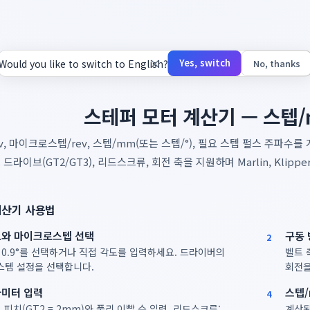
계산기
×
Yes, switch
Would you like to switch to English?
No, thanks
스테퍼 모터 계산기 — 스텝/
v, 마이크로스텝/rev, 스텝/mm(또는 스텝/°), 필요 스텝 펄스 주파
 드라이브(GT2/GT3), 리드스크류, 회전 축을 지원하며 Marlin, Klip
계산기 사용법
도와 마이크로스텝 선택
구동 
2
또는 0.9°를 선택하거나 직접 각도를 입력하세요. 드라이버의
벨트 
텝 설정을 선택합니다.
회전을
라미터 입력
스텝/
4
 피치(GT2 = 2mm)와 풀리 이빨 수 입력. 리드스크류:
계산된