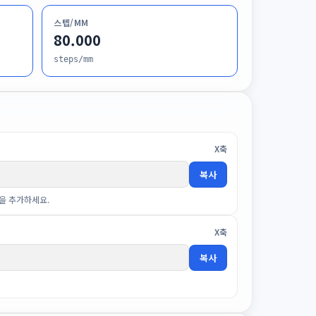
스텝/MM
80.000
steps/mm
X축
복사
0을 추가하세요.
X축
복사