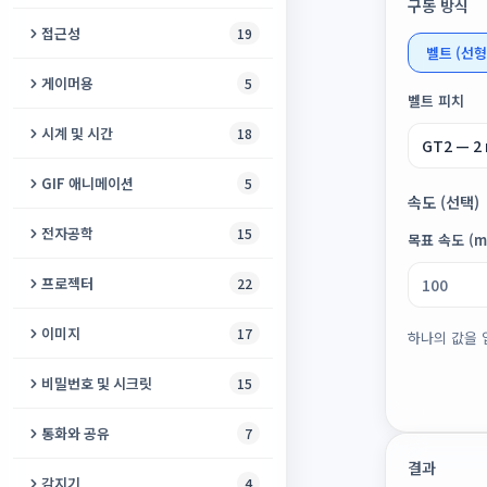
일중독 테스트
화면 녹화
구동 방식
자폐 스펙트럼 검사
클릭 속도 테스트
빛 감지기
오디오 비교기
기타 튜너
새 퇴치기
모스 부호 디코더
슬라이딩 퍼즐
접근성
19
스테레오→모노 변환
WebRTC 누출 테스트
노래방 메이커
비디오 월
색맹 시뮬레이터
벨트 (선형
GPU 벤치마크
각도기 온라인
오디오 현미경
온라인 피아노
아이소크로닉 톤
온라인 거울
미로 게임
문서 리더
모노→스테레오 변환
쿠키 검사기
게이머용
5
대화 분석과 대화 회의록
비디오 VR 변환
우울증 선별검사
키보드 테스트
각도기
벨트 피치
Guitar Pro to MIDI
어쿠스틱 기타
톤 생성기
화면 켜짐 유지
배구 게임
이미지를 소리로
오디오 루퍼
개인정보 감사
반응 속도 테스트
오디오 번역기
시계 및 시간
18
자막 병합
색맹 카메라
배터리 확인
온라인 자
동영상 분석
칼림바
초인종 소리 생성기
Bluetooth 연결 유지
라이츠 아웃
색상 판독기
MIDI → MP3/WAV
WHOIS 조회
에임 트레이너
온라인 알람시계
AI 비디오 업스케일러
색맹 안전 팔레트
GIF 애니메이션
5
휴대폰 벤치마크
GPS 속도계
믹스 분석기
끝없는 피아노
알람 소리 생성기
반려동물 이름 생성기
속도 (선택)
Bouncy Paws
수어 사전
오디오 복구
리다이렉트 검사
게이밍 핑 테스트
날짜 카운트다운
디지털 사이니지
불안 추적기
GIF 압축기
마이크 노이즈 테스트
전자공학
15
청음 훈련기
온라인 오르간
목표 속도 (m
쥐 퇴치기
입장권 생성기
파이프 퍼즐
색상 접근성 검사기
8비트 칩튠 신시사이저
DNS 조회
입력 지연 테스트
온라인 시계
자막 번역기
온라인 청력 검사
비디오 → GIF
게임패드 테스트
회로 시뮬레이터
가상 드럼
프로젝터
22
바퀴벌레 퇴치기
전동 자전거 레지스트리
탱그램
의사소통 보드
이퀄라이저
내 브라우저 확인
게이밍 PC 스캐너
온라인 체스 시계
오디오 비주얼라이저
색상 이름 식별기
GIF 자르기
USB 드라이브 테스터
저항 색상 코드 계산기
가상 플루트
프로젝터 테스트 패턴
초음파 발생기
온라인 플래시
이미지
17
에어하키 게임
지문자 연습
하나의 값을 
채널 변환기
속도 테스트
시간 인식 장애 도우미
자동 자막
패닉 버튼
GIF에 오디오 추가
CPU 벤치마크
SMD 코드 디코더
프로젝터 화면 크기 계산기
DTMF 생성기
난수 생성기
SNS 사진 리사이저
플러드 필
실시간 자막
비밀번호 및 시크릿
무음 추가
15
율리우스 ↔ 그레고리
비디오 색상화
감각실
GIF → 비디오
타자 속도 테스트
커패시터 코드 디코더
AV 싱크 (립싱크) 테스트
랜덤 단어 생성기
HEIC to JPG 변환기
두락
비주얼 스케줄
목표 BPM 타임스트레치
스테가노그래피
통화와 공유
7
모래시계 타이머
Reels Maker
일일 루틴
자이로스코프 테스트
전선 굵기 계산기 (AWG)
스피커 배치 가이드
캘린더
사진 복구
공룡 러너
결과
음성 내비게이터
ACX 오디오북 마스터링
비밀 금고
무전기
군용 시간 변환기
감지기
톡킹 아바타
4
코골이 모니터