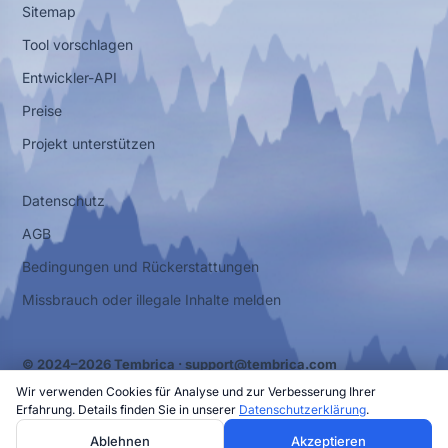
Sitemap
Tool vorschlagen
Entwickler-API
Preise
Projekt unterstützen
Datenschutz
AGB
Bedingungen und Rückerstattungen
Missbrauch oder illegale Inhalte melden
© 2024–2026 Tembrica ·
support@tembrica.com
Wir verwenden Cookies für Analyse und zur Verbesserung Ihrer
Erfahrung. Details finden Sie in unserer
Datenschutzerklärung
.
Ablehnen
Akzeptieren