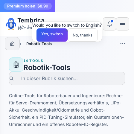
Premium holen
· $8.99
Tembrica
Would you like to switch to English?
Wir bauen Werkzeuge
×
Yes, switch
No, thanks
›
Robotik-Tools
14 TOOLS
🤖
Robotik-Tools
Online-Tools für Roboterbauer und Ingenieure: Rechner
für Servo-Drehmoment, Übersetzungsverhältnis, LiPo-
Akku, Geschwindigkeit/Odometrie und Cobot-
Sicherheit, ein PID-Tuning-Simulator, ein Quaternionen-
Umrechner und ein offenes Roboter-ID-Register.