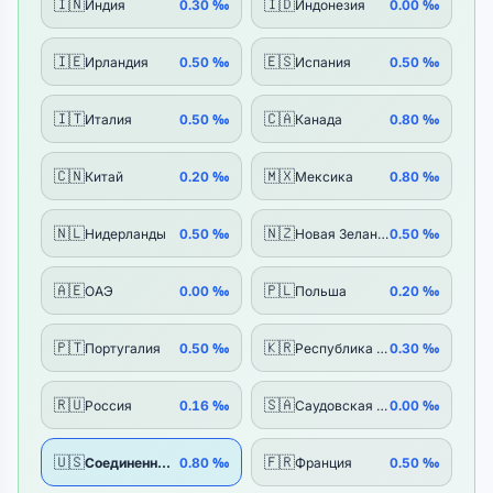
🇮🇳
🇮🇩
Индия
0.30 ‰
Индонезия
0.00 ‰
🇮🇪
🇪🇸
Ирландия
0.50 ‰
Испания
0.50 ‰
🇮🇹
🇨🇦
Италия
0.50 ‰
Канада
0.80 ‰
🇨🇳
🇲🇽
Китай
0.20 ‰
Мексика
0.80 ‰
🇳🇱
🇳🇿
Нидерланды
0.50 ‰
Новая Зеландия
0.50 ‰
🇦🇪
🇵🇱
ОАЭ
0.00 ‰
Польша
0.20 ‰
🇵🇹
🇰🇷
Португалия
0.50 ‰
Республика Корея
0.30 ‰
🇷🇺
🇸🇦
Россия
0.16 ‰
Саудовская Аравия
0.00 ‰
🇺🇸
🇫🇷
Соединенные Штаты
0.80 ‰
Франция
0.50 ‰