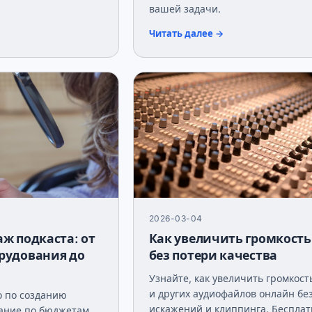
вашей задачи.
Читать далее →
2026-03-04
ж подкаста: от
Как увеличить громкость
рудования до
без потери качества
Узнайте, как увеличить громкос
и других аудиофайлов онлайн бе
о по созданию
искажений и клиппинга. Беспла
вание по бюджетам,