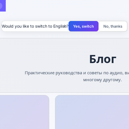
×
Would you like to switch to English?
Yes, switch
No, thanks
Блог
Практические руководства и советы по аудио, в
многому другому.