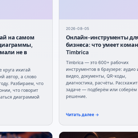
2026-08-05
гай на самом
Онлайн-инструменты дл
 диаграммы,
бизнеса: что умеет кома
мали не в
Timbrica
Timbrica — это 600+ рабочих
инструментов в браузере: аудио 
 круга икигай
видео, документы, QR-коды,
й автор, а слово
диагностика, расчёты. Расскажит
году. Разбираем, что
задаче — подберём или соберём
онии, что говорит
решение.
ваться диаграммой
Читать далее →