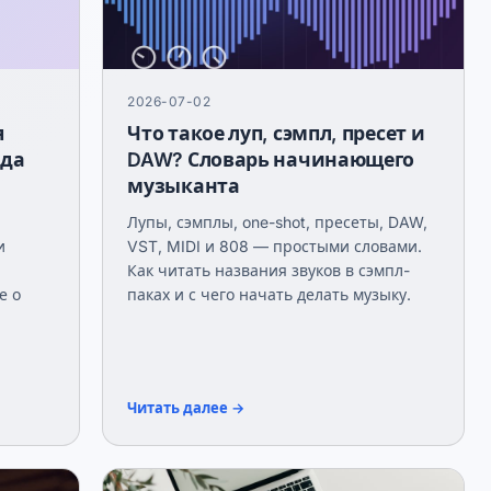
2026-07-02
я
Что такое луп, сэмпл, пресет и
нда
DAW? Словарь начинающего
музыканта
Лупы, сэмплы, one-shot, пресеты, DAW,
и
VST, MIDI и 808 — простыми словами.
Как читать названия звуков в сэмпл-
е о
паках и с чего начать делать музыку.
Читать далее →