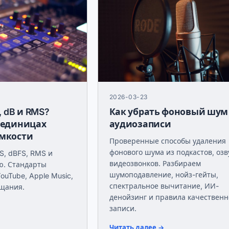
2026-03-23
, dB и RMS?
Как убрать фоновый шум
 единицах
аудиозаписи
омкости
Проверенные способы удаления
фонового шума из подкастов, озв
S, dBFS, RMS и
видеозвонков. Разбираем
ю. Стандарты
шумоподавление, нойз-гейты,
YouTube, Apple Music,
спектральное вычитание, ИИ-
ещания.
денойзинг и правила качествен
записи.
Читать далее →