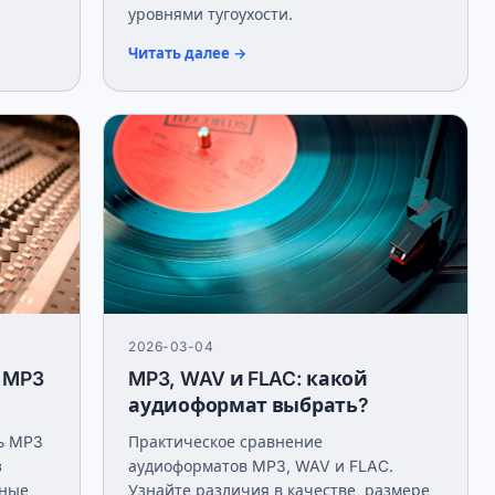
уровнями тугоухости.
Читать далее →
2026-03-04
 MP3
MP3, WAV и FLAC: какой
аудиоформат выбрать?
ть MP3
Практическое сравнение
з
аудиоформатов MP3, WAV и FLAC.
тные
Узнайте различия в качестве, размере