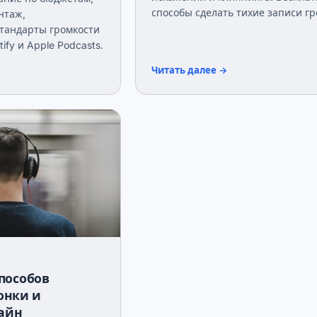
способы сделать тихие записи гр
нтаж,
тандарты громкости
ify и Apple Podcasts.
Читать далее →
способов
онки и
айн