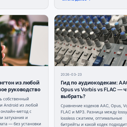
2026-03-23
ингтон из любой
Гид по аудиокодекам: AA
вое руководство
Opus vs Vorbis vs FLAC — 
выбрать?
ть собственный
 и Android из любой
Сравнение кодеков AAC, Opus, Vo
 онлайн-метод с
FLAC и MP3. Разница между lossy
и затухания и
lossless сжатием, оптимальные
ата — без установки
битрейты и какой кодек подходит