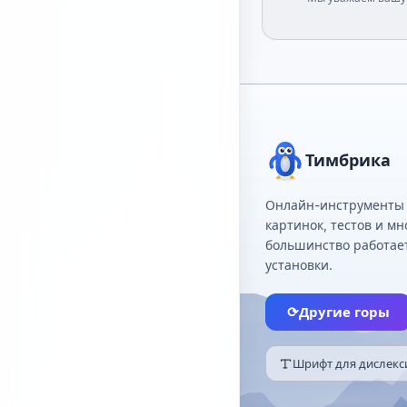
Тимбрика
Онлайн-инструменты д
картинок, тестов и мн
большинство работает
установки.
⟳
Другие горы
Шрифт для дислекс