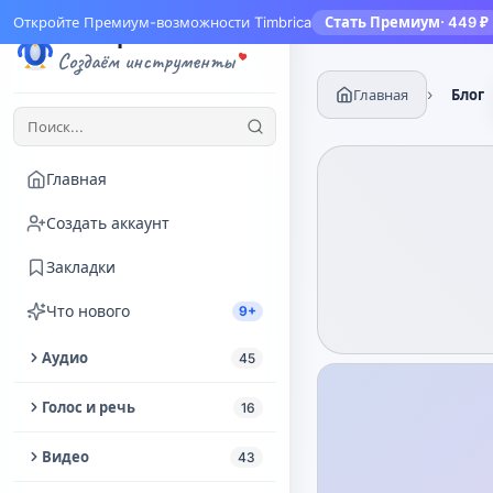
Откройте Премиум-возможности Timbrica
Стать Премиум
· 449 ₽
Тимбрика
Создаём инструменты
›
Главная
Блог
Главная
Создать аккаунт
Закладки
Что нового
9+
Аудио
45
Обрезать аудио
Голос и речь
16
Извлечь аудио из видео
Озвучка текста
Видео
43
Улучшение аудио