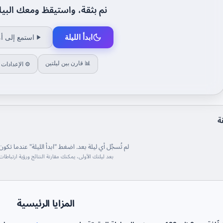
نم بثقة، واستيقظ ومعك البيا
ابدأ الليلة
استمع إلى أم
📊 قارن بين ليلتين
⚙ الإعدادات
ة
لم تُسجَّل أي ليلة بعد. اضغط "ابدأ الليلة" عندما تكون
بعد ليلتك الأولى، يمكنك مقارنة النتائج ورؤية ارتباطات
المزايا الرئيسية