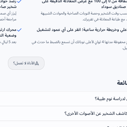
نقاط شخير شفّافة من 0 إلى 100 مع عرض المعادلة الدقيقة على
 صناديق سوداء
شخير صاخب 
سب وقت الشخير وحصة النوبات الصاخبة والحوادث الشبيهة
 مع طباعة المعادلة في تقريرك.
مراجعة أخصا
لي وخريطة حرارية ساعية؛ انقر على أي عمود لتشغيل
محرك ارتب
وضعية الن
تتيح لك مقاطع محفوظة مدتها 4 ثوانٍ لأعلى نوباتك أن تسمع بالضبط ما حدث في
بعد 5 ليالٍ مسجّلة أو أكثر يربط العوامل التي دوّنتها بنقاطك ليُظهر أيها يزيد شخيرك.
يل.
الأداة لا تعمل؟
ائعة
لدراسة نوم طبية؟
لكاشف الشخير عن الأصوات الأخرى؟