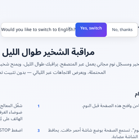
لشخير
×
Yes, switch
Would you like to switch to English?
No, thanks
مراقبة الشخير طوال الليل و
المحتملة، ويعرض الاتجاهات عبر الليالي — بدون تثبيت ت
م
حن وافتح هذه الصفحة قبل النوم.
1
الهاتف على بُعد نحو 50 
م". تستمع الصفحة بوضع شاشة أحمر خافت. يحافظ
اضغط STOP في الصباح لإنشاء تقرير نقاط الشخير.
3