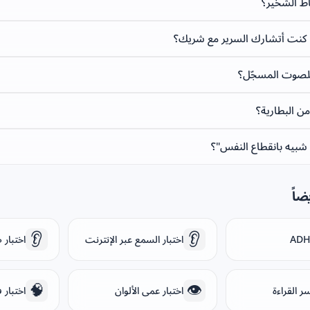
اط الشخير؟
 كنت أتشارك السرير مع شريك؟
لصوت المسجّل؟
ن البطارية؟
شبيه بانقطاع النفس"؟
ضاً
👂
👂
اختبار السمع عبر الإنترنت
اختبار 
🧠
👁️
ر القراءة
اختبار عمى الألوان
اختبار