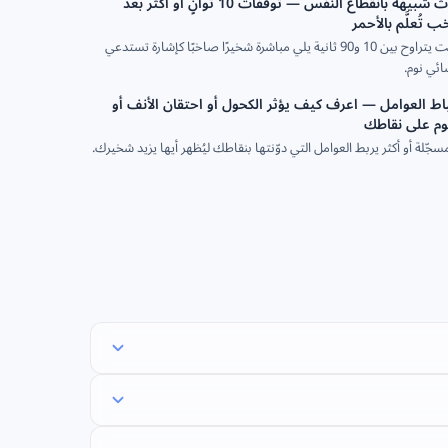
رصد حوادث شبيهة بانقطاع النفس — توقفات 10 ثوانٍ أو أكثر بعد
تُعلَّم بالأحمر
يُبرَز أي صمت يتراوح بين 10 و90 ثانية يلي مباشرة شخيرًا صاخبًا كإشارة تستدعي
ئي نوم.
اط العوامل — اعرف كيف يؤثر الكحول أو احتقان الأنف أو
وم على نقاطك