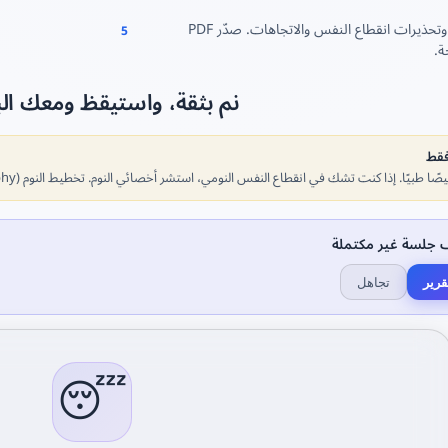
راجع أعلى نوباتك وتحذيرات انقطاع النفس والاتجاهات. صدّر PDF
5
ة.
نم بثقة، واستيقظ ومعك الب
فقط
ا. إذا كنت تشك في انقطاع النفس النومي، استشر أخصائي النوم. تخطيط النوم (Polysomnography) هو الفحص التشخيصي الموثوق الوحيد.
 جلسة غير مكتملة
رير
تجاهل
😴