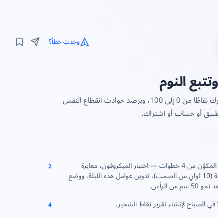
وجدت خطأ؟
تتبع النوم
كاشف شخير ومسجّل نوم مجاني يعمل عبر المتصفح. يراقبك طوال الليل، ويمنح شخيرك نقاطًا من 0 إلى 100، ويرصد حوادث انقطاع النفس
طبيق أو حساب أو اشتراك.
شغّل المعالج المكوّن من 4 خطوات — اختبار الميكروفون، معايرة
2
ضوضاء الغرفة (10 ثوانٍ من الصمت)، تدوين عوامل هذه الليلة، ووضع
سم من الرأس.
4