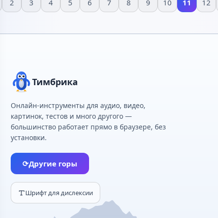
2
3
4
5
6
7
8
9
10
11
12
Тимбрика
Онлайн-инструменты для аудио, видео,
картинок, тестов и много другого —
большинство работает прямо в браузере, без
установки.
⟳
Другие горы
Шрифт для дислексии