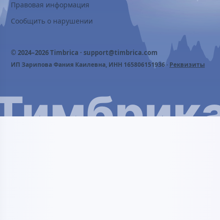
Правовая информация
Сообщить о нарушении
© 2024–2026 Timbrica ·
support@timbrica.com
ИП Зарипова Фания Каилевна, ИНН 165806151936 ·
Реквизиты