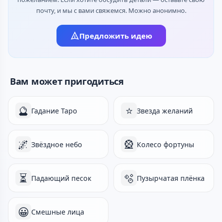
почту, и мы с вами свяжемся. Можно анонимно.
Предложить идею
Вам может пригодиться
🔮
⭐
Гадание Таро
Звезда желаний
🌌
🎡
Звёздное небо
Колесо фортуны
⏳
🫧
Падающий песок
Пузырчатая плёнка
😀
Смешные лица