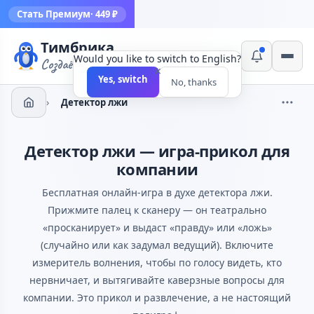
Стать Премиум
· 449 ₽
Тимбрика
Would you like to switch to English?
Создаём инструменты
×
Yes, switch
No, thanks
›
Детектор лжи
Детектор лжи — игра-прикол для
компании
Бесплатная онлайн-игра в духе детектора лжи.
Прижмите палец к сканеру — он театрально
«просканирует» и выдаст «правду» или «ложь»
(случайно или как задумал ведущий). Включите
измеритель волнения, чтобы по голосу видеть, кто
нервничает, и вытягивайте каверзные вопросы для
компании. Это прикол и развлечение, а не настоящий