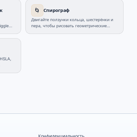
чтобы рисовать, разожмите — чтобы
🌀
к
Спирограф
остановиться.
Двигайте ползунки кольца, шестерёнки и
iggle
пера, чтобы рисовать геометрические
 фото,
узоры.
 HSLA,
G,
Конфиденциальность