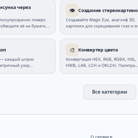
исунка через
👁️
Создание стереокартино
 полупрозрачно поверх
Создавайте Magic Eye, анаглиф 3D,
обводите её на бумаге.
картинки для скрещивания глаз и w
етка, перспектива.
GIF из 100 готовых пресетов, своего
овки.
карты глубины или слова.
🎨
коп
Конвертер цвета
е — каждый штрих
Конвертация HEX, RGB, RGBA, HSL,
метричный узор
HWB, LAB, LCH и OKLCH. Палитра
оттенков, проверка контраста WCA
пипетка.
Все категории
О сервисе