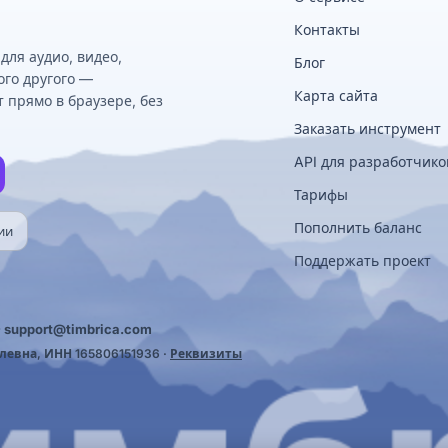
Контакты
ля аудио, видео,
Блог
ого другого —
Карта сайта
 прямо в браузере, без
Заказать инструмент
API для разработчико
Тарифы
Пополнить баланс
ии
Поддержать проект
·
support@timbrica.com
евна, ИНН 165806151936 ·
Реквизиты