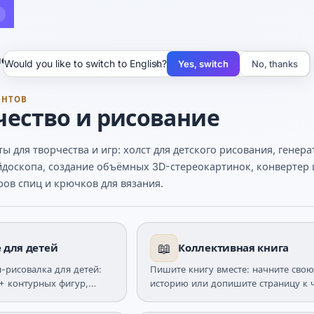
ество и рисование
×
Would you like to switch to English?
Yes, switch
No, thanks
ЕНТОВ
чество и рисование
 для творчества и игр: холст для детского рисования, генер
йдоскопа, создание объёмных 3D-стереокартинок, конвертер 
ов спиц и крючков для вязания.
📖
 для детей
Коллективная книга
-рисовалка для детей:
Пишите книгу вместе: начните сво
0+ контурных фигур,
историю или допишите страницу к 
ние, палитра цветов.
Без удаления, своя страница редакт
24 часа. Бесплатно.