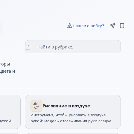
Нашли ошибку?
/
аторы
цвета и
🖐️
Рисование в воздухе
ю
Инструмент, чтобы рисовать в воздухе
чужой.
рукой: модель отслеживания руки следует
ируется
за кончиком пальца, а неоновая кисть
рисует линию. Сожмите пальцы щипком,