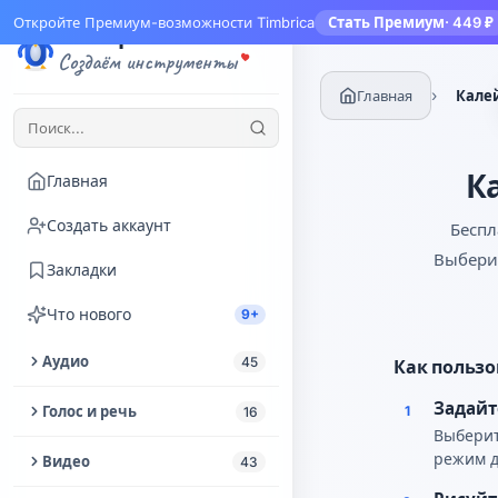
Откройте Премиум-возможности Timbrica
Стать Премиум
· 449 ₽
Тимбрика
Создаём инструменты
›
Главная
Кале
К
Главная
Создать аккаунт
Беспл
Выберит
Закладки
Что нового
9+
Аудио
45
Как пользо
Обрезать аудио
Задай
Голос и речь
1
16
Выберит
Извлечь аудио из видео
Озвучка текста
режим д
Видео
43
Улучшение аудио