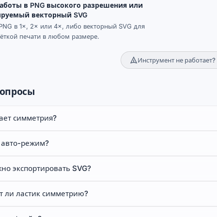
работы в PNG высокого разрешения или
руемый векторный SVG
PNG в 1×, 2× или 4×, либо векторный SVG для
ёткой печати в любом размере.
Инструмент не работает?
вопросы
тает симметрия?
е авто-режим?
жно экспортировать SVG?
т ли ластик симметрию?