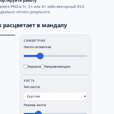
ортируйте работу
аните PNG в 1×, 2× или 4× либо векторный SVG
идеально чёткого результата.
х расцветает в мандалу
СИММЕТРИЯ
Число сегментов
Зеркало
Направляющие
КИСТЬ
Тип кисти
Размер кисти