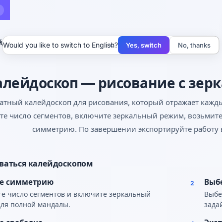
йдоскоп
×
Would you like to switch to English?
Yes, switch
No, thanks
алейдоскоп — рисование с зер
атный калейдоскоп для рисования, который отражает кажд
е число сегментов, включите зеркальный режим, возьмите 
симметрию. По завершении экспортируйте работу 
ваться калейдоскопом
те симметрию
Выб
2
е число сегментов и включите зеркальный
Выбе
ля полной мандалы.
зада