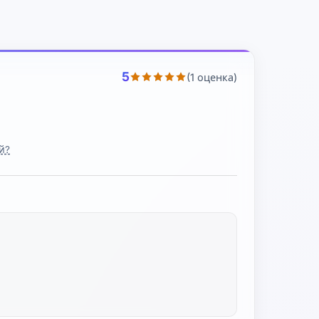
5
(1 оценка)
й?