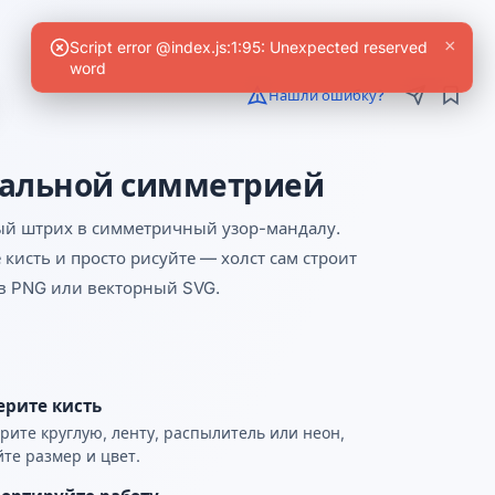
Нашли ошибку?
кальной симметрией
ый штрих в симметричный узор-мандалу.
кисть и просто рисуйте — холст сам строит
в PNG или векторный SVG.
ерите кисть
рите круглую, ленту, распылитель или неон,
йте размер и цвет.