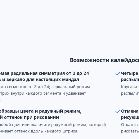
Возможности калейдос
мая радиальная симметрия от 3 до 24
Четыре 
в и зеркало для настоящих мандал
распыл
сло сегментов от 3 до 24; зеркальный режим
Круглая 
трих внутри каждого сегмента и удваивает
распылит
.
 образцы цвета и радужный режим,
Отмена 
 оттенок при рисовании
рисующ
любой цвет или включите радужный режим, который
Откатыва
чивает оттенок вдоль каждого штриха.
рисовать