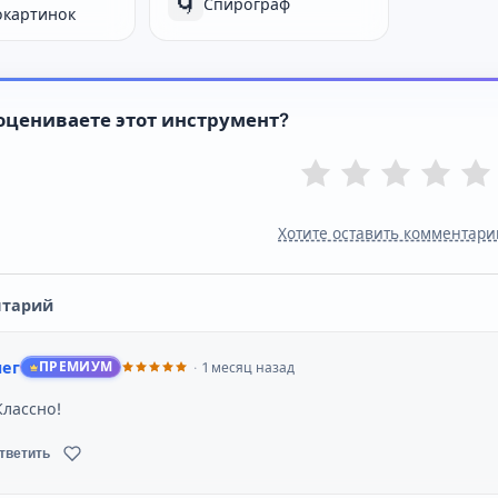
🌀
Спирограф
окартинок
оцениваете этот инструмент?
Хотите оставить комментари
нтарий
ег
ПРЕМИУМ
1 месяц назад
Классно!
тветить