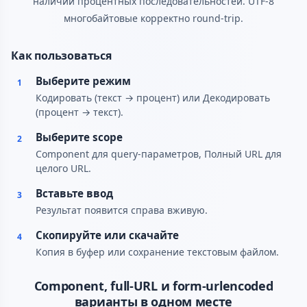
наличии процентных последовательностей. UTF-8
многобайтовые корректно round-trip.
Как пользоваться
Выберите режим
1
Кодировать (текст → процент) или Декодировать
(процент → текст).
Выберите scope
2
Component для query-параметров, Полный URL для
целого URL.
Вставьте ввод
3
Результат появится справа вживую.
Скопируйте или скачайте
4
Копия в буфер или сохранение текстовым файлом.
Component, full-URL и form-urlencoded
варианты в одном месте