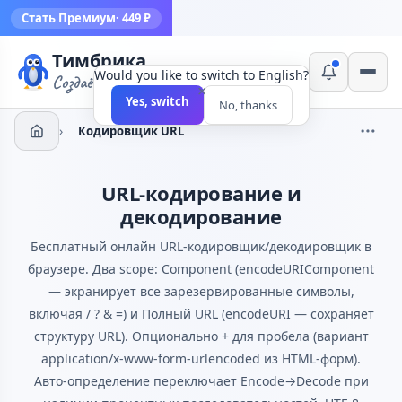
Стать Премиум
· 449 ₽
Тимбрика
Would you like to switch to English?
Создаём инструменты
×
Yes, switch
No, thanks
›
Кодировщик URL
URL-кодирование и
декодирование
Бесплатный онлайн URL-кодировщик/декодировщик в
браузере. Два scope: Component (encodeURIComponent
— экранирует все зарезервированные символы,
включая / ? & =) и Полный URL (encodeURI — сохраняет
структуру URL). Опционально + для пробела (вариант
application/x-www-form-urlencoded из HTML-форм).
Авто-определение переключает Encode→Decode при