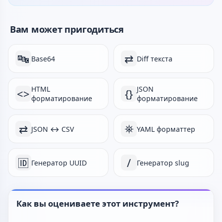
Вам может пригодиться
🔤
⇄
Base64
Diff текста
HTML
JSON
<>
{}
форматирование
форматирование
⇄
⛯
JSON ↔ CSV
YAML форматтер
🆔
/
Генератор UUID
Генератор slug
Как вы оцениваете этот инструмент?