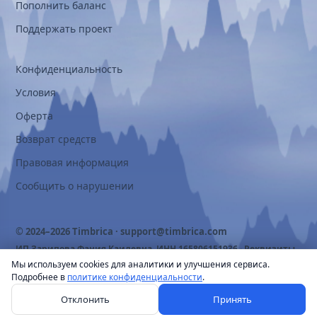
Пополнить баланс
Поддержать проект
Конфиденциальность
Условия
Оферта
Возврат средств
Правовая информация
Сообщить о нарушении
© 2024–2026 Timbrica ·
support@timbrica.com
ИП Зарипова Фания Каилевна, ИНН 165806151936 ·
Реквизиты
Мы используем cookies для аналитики и улучшения сервиса.
Подробнее в
политике конфиденциальности
.
Отклонить
Принять