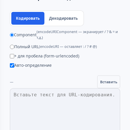
Кодировать
Декодировать
(encodeURIComponent — экранирует / ? & = и
Component
т.д.)
Полный URL
(encodeURI — оставляет : / ? # @)
+ для пробела (form-urlencoded)
Авто-определение
—
Вставить