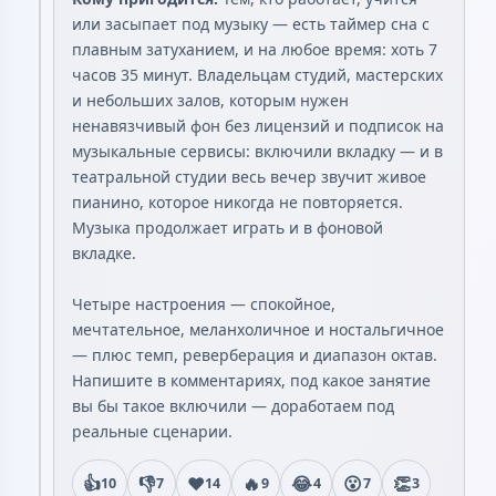
или засыпает под музыку — есть таймер сна с
плавным затуханием, и на любое время: хоть 7
часов 35 минут. Владельцам студий, мастерских
и небольших залов, которым нужен
ненавязчивый фон без лицензий и подписок на
музыкальные сервисы: включили вкладку — и в
театральной студии весь вечер звучит живое
пианино, которое никогда не повторяется.
Музыка продолжает играть и в фоновой
вкладке.
Четыре настроения — спокойное,
мечтательное, меланхоличное и ностальгичное
— плюс темп, реверберация и диапазон октав.
Напишите в комментариях, под какое занятие
вы бы такое включили — доработаем под
реальные сценарии.
👍
👎
❤️
🔥
😂
😮
👏
10
7
14
9
4
7
3