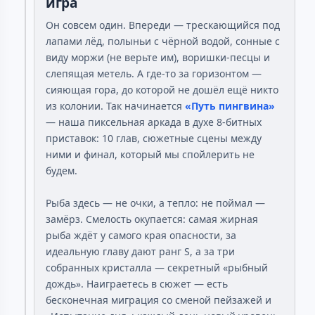
игра
Он совсем один. Впереди — трескающийся под
лапами лёд, полыньи с чёрной водой, сонные с
виду моржи (не верьте им), воришки-песцы и
слепящая метель. А где-то за горизонтом —
сияющая гора, до которой не дошёл ещё никто
из колонии. Так начинается
«Путь пингвина»
— наша пиксельная аркада в духе 8-битных
приставок: 10 глав, сюжетные сцены между
ними и финал, который мы спойлерить не
будем.
Рыба здесь — не очки, а тепло: не поймал —
замёрз. Смелость окупается: самая жирная
рыба ждёт у самого края опасности, за
идеальную главу дают ранг S, а за три
собранных кристалла — секретный «рыбный
дождь». Наиграетесь в сюжет — есть
бесконечная миграция со сменой пейзажей и