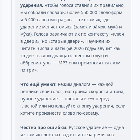
ударения.
Чтобы голоса ставили их правильно,
мы собрали словарь: более 550 000 словоформ
и 6 400 слов-омографов — тех самых, где
ударение меняет смысл (замо́к и за́мок, мука́ и
му́ка). Голоса различают их по контексту: «ключ
в двери́», но «старые две́ри». Научили их
читать числа и даты («в 2026 году» звучит как
«в две тысячи двадцать шестом году») и
аббревиатуры — MP3 они произносят как «эм
пэ три».
Что ещё умеют.
Режим диалога — каждой
реплике свой голос; настройка скорости и тона;
ручное ударение — поставьте «+» перед
гласной или используйте кнопку ударения, если
хотите произнести слово по-своему.
Честно про ошибки.
Русское ударение — одна
из самых сложных задач синтеза речи, и в