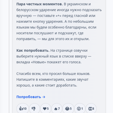
Пара честных моментов.
В украинском и
белорусском ударение иногда нужно подсказать
вручную — поставьте «+» перед гласной или
нажмите кнопку ударения. А по небольшим
языкам мы будем особенно благодарны, если
носители послушают и подскажут, где
поправить, — мы для этого их и открыли.
Как попробовать.
На странице озвучки
выберите нужный язык в списке вверху —
вкладка «Новые» покажет его голоса.
Спасибо всем, кто просил больше языков.
Напишите в комментариях, какие звучат
хорошо, а какие стоит доработать.
Попробовать →
👍
👎
❤️
🔥
😂
😮
👏
10
5
7
5
1
8