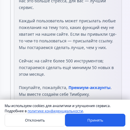
нас это больше стресса, для вас — лучший
сервис.
Каждый пользователь может присылать любые
пожелания на тему того, каких функций ему не
хватает на нашем сайте. Если вы привыкли где-
то чем-то пользоваться — присылайте ссылку.
Мы постараемся сделать лучше, чем у них.
Сейчас на сайте более 500 инструментов;
постараемся сделать ещё минимум 50 новых в
этом месяце.
Покупайте, пожалуйста,
Премиум-аккаунты
.
Мы вместе создаём себе Тимбрику.
Мы используем cookies для аналитики и улучшения сервиса.
А ещё нам нужны волонтёры. Если у вас есть
Подробнее в
политике конфиденциальности
.
свободное время, любые идеи и желание
Отклонить
Принять
помогать людям — напишите, пожалуйста, на
vk.com/strange_cocktail
или на почту