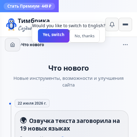
Стать Премиум
· 449 ₽
Тимбрика
Would you like to switch to English?
Создаём инструменты
×
Yes, switch
No, thanks
›
Что нового
Что нового
Новые инструменты, возможности и улучшения
сайта
22 июля 2026 г.
🌍
Озвучка текста заговорила на
19 новых языках