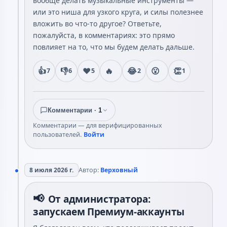
вообще делать музыкальные инструменты —
или это ниша для узкого круга, и силы полезнее
вложить во что-то другое? Ответьте,
пожалуйста, в комментариях: это прямо
повлияет на то, что мы будем делать дальше.
👍
👎
❤️
🔥
😂
😮
👏
7
6
5
2
1
Комментарии ·
1
Комментарии — для верифицированных
пользователей.
Войти
8 июля 2026 г.
Автор:
Верховный
📢
От администратора:
запускаем Премиум-аккаунты