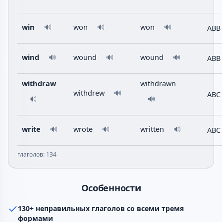
win
won
won
ABB
🔊
🔊
🔊
wind
wound
wound
ABB
🔊
🔊
🔊
withdraw
withdrawn
withdrew
🔊
ABC
🔊
🔊
write
wrote
written
ABC
🔊
🔊
🔊
глаголов: 134
Особенности
130+ неправильных глаголов со всеми тремя
формами