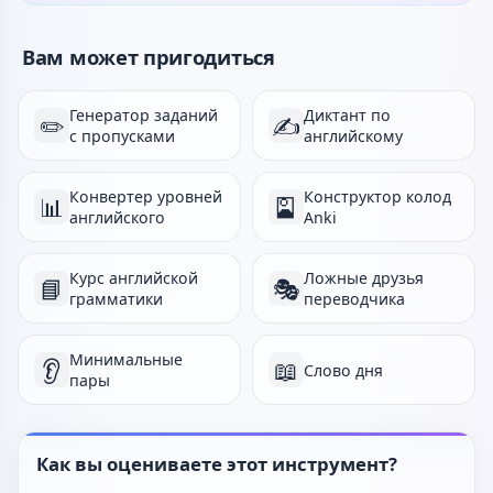
Вам может пригодиться
Генератор заданий
Диктант по
✏️
✍️
с пропусками
английскому
Конвертер уровней
Конструктор колод
📊
🎴
английского
Anki
Курс английской
Ложные друзья
📘
🎭
грамматики
переводчика
Минимальные
👂
📖
Слово дня
пары
Как вы оцениваете этот инструмент?