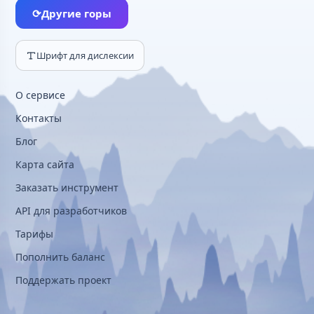
⟳
Другие горы
Шрифт для дислексии
О сервисе
Контакты
Блог
Карта сайта
Заказать инструмент
API для разработчиков
Тарифы
Пополнить баланс
Поддержать проект