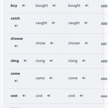
buy
bought
bought
ABB
🔊
🔊
🔊
catch
caught
caught
🔊
🔊
ABB
🔊
choose
chose
chosen
🔊
🔊
ABC
🔊
cling
clung
clung
ABB
🔊
🔊
🔊
come
came
come
🔊
🔊
ABA
🔊
cost
cost
cost
AAA
🔊
🔊
🔊