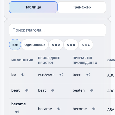
Таблица
Тренажёр
Все
Одинаковые
A-B-A
A-B-B
A-B-C
ПРОШЕДШЕЕ
ПРИЧАСТИЕ
ИНФИНИТИВ
ОБР
ПРОСТОЕ
ПРОШЕДШЕГО
be
was/were
been
ABC
🔊
🔊
🔊
beat
beat
beaten
ABC
🔊
🔊
🔊
become
became
become
🔊
🔊
ABA
🔊