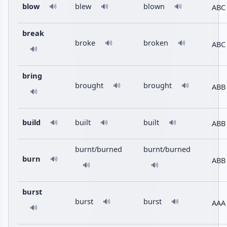
blow
blew
blown
ABC
🔊
🔊
🔊
break
broke
broken
🔊
🔊
ABC
🔊
bring
brought
brought
🔊
🔊
ABB
🔊
build
built
built
ABB
🔊
🔊
🔊
burnt/burned
burnt/burned
burn
🔊
ABB
🔊
🔊
burst
burst
burst
🔊
🔊
AAA
🔊