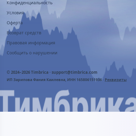
Конфиденциальность
Условия
Оферта
Возврат средств
Правовая информация
Сообщить о нарушении
© 2024–2026 Timbrica ·
support@timbrica.com
ИП Зарипова Фания Каилевна, ИНН 165806151936 ·
Реквизиты