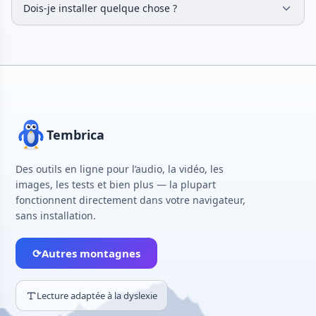
Dois-je installer quelque chose ?
pour traiter l'audio directement dans votre navigateur. Ces
outils s'exécutent entièrement côté client pour la rapidité.
Aucune installation n'est nécessaire. La plupart des outils
fonctionnent directement dans votre navigateur. Ouvrez
simplement l'outil dont vous avez besoin, téléversez votre
fichier et commencez le traitement. Compatible avec Chrome,
Firefox, Safari, Edge et autres navigateurs modernes.
Tembrica
Des outils en ligne pour l’audio, la vidéo, les
images, les tests et bien plus — la plupart
fonctionnent directement dans votre navigateur,
sans installation.
⟳
Autres montagnes
Lecture adaptée à la dyslexie