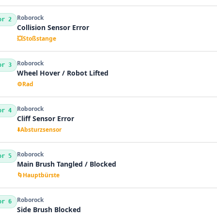
Roborock
or 2
Collision Sensor Error
💥
Stoßstange
Roborock
or 3
Wheel Hover / Robot Lifted
⚙️
Rad
Roborock
or 4
Cliff Sensor Error
⬇️
Absturzsensor
Roborock
or 5
Main Brush Tangled / Blocked
🌀
Hauptbürste
Roborock
or 6
Side Brush Blocked