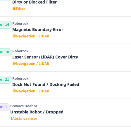
Dirty or Blocked Filter
🔲
Filter
Roborock
or 14
Magnetic Boundary Error
🧭
Navigation / LiDAR
Roborock
or 18
Laser Sensor (LiDAR) Cover Dirty
🧭
Navigation / LiDAR
Roborock
or 21
Dock Not Found / Docking Failed
🧭
Navigation / LiDAR
Ecovacs Deebot
or 1
Unstable Robot / Dropped
⬇️
Absturzsensor