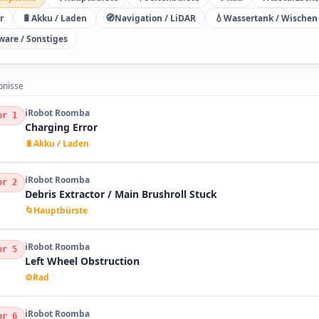
🔋
🧭
💧
r
Akku / Laden
Navigation / LiDAR
Wassertank / Wischen
ware / Sonstiges
bnisse
iRobot Roomba
or 1
Charging Error
🔋
Akku / Laden
iRobot Roomba
or 2
Debris Extractor / Main Brushroll Stuck
🌀
Hauptbürste
iRobot Roomba
or 5
Left Wheel Obstruction
⚙️
Rad
iRobot Roomba
or 6