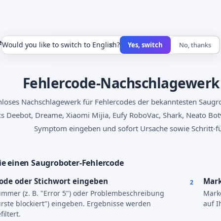
ercodes Saugroboter
×
Would you like to switch to English?
Yes, switch
No, thanks
Fehlercode-Nachschlagewerk 
nloses Nachschlagewerk für Fehlercodes der bekanntesten Saug
s Deebot, Dreame, Xiaomi Mijia, Eufy RoboVac, Shark, Neato Bo
Symptom eingeben und sofort Ursache sowie Schritt-für
ie einen Saugroboter-Fehlercode
ode oder Stichwort eingeben
Mark
2
mmer (z. B. "Error 5") oder Problembeschreibung
Mark
Bürste blockiert") eingeben. Ergebnisse werden
auf I
filtert.