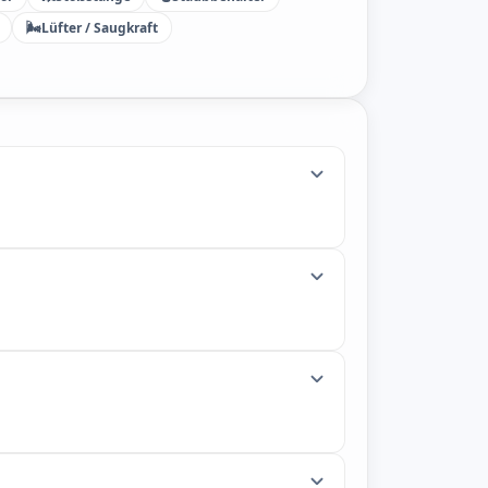
🌬️
Lüfter / Saugkraft