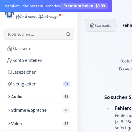
Premium · das bessere Tembrica
Premium holen
· $8.99
Tembrica
Wir bauen Werkzeuge
›
Startseite
Fehl
Startseite
Konto erstellen
Koste
Ecovac
Lesezeichen
Neuigkeiten
9+
Audio
43
So suchen S
Fehlerc
Audio zuschneiden
1
Stimme & Sprache
16
Fehlernu
Audio-Enhancer
(z. B. "
Text vorlesen lassen
Video
43
sofort ge
Audio aus Video extrahieren