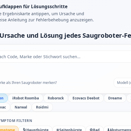
ufklappen für Lösungsschritte
e Ergebniskarte antippen, um Ursache und
eise Anleitung zur Fehlerbehebung anzuzeigen.
Ursache und Lösung jedes Saugroboter-Fe
rke als Ihren Saugroboter merken?
en
iRobot Roomba
Roborock
Ecovacs Deebot
Dreame
tvac
Narwal
Roidmi
YMPTOM FILTERN
🌀
✳️
⚙️
⬇️
Symptome
Hauptbürste
Seitenbürste
Rad
Absturzsens