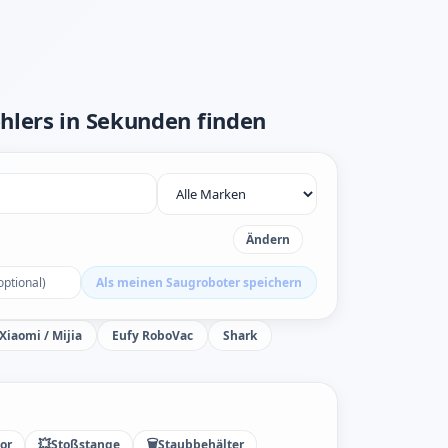
hlers in Sekunden finden
Ändern
Als meinen Saugroboter speichern
Xiaomi / Mijia
Eufy RoboVac
Shark
💥
🗑️
or
Stoßstange
Staubbehälter