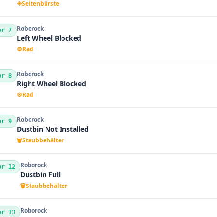
✳️
Seitenbürste
Roborock
or 7
Left Wheel Blocked
⚙️
Rad
Roborock
or 8
Right Wheel Blocked
⚙️
Rad
Roborock
or 9
Dustbin Not Installed
🗑️
Staubbehälter
Roborock
or 12
Dustbin Full
🗑️
Staubbehälter
Roborock
or 13