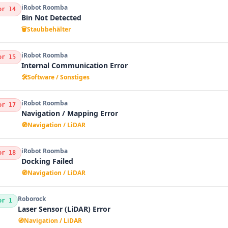
iRobot Roomba
or 14
Bin Not Detected
🗑️
Staubbehälter
iRobot Roomba
or 15
Internal Communication Error
🛠️
Software / Sonstiges
iRobot Roomba
or 17
Navigation / Mapping Error
🧭
Navigation / LiDAR
iRobot Roomba
or 18
Docking Failed
🧭
Navigation / LiDAR
Roborock
or 1
Laser Sensor (LiDAR) Error
🧭
Navigation / LiDAR