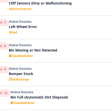
Cliff Sensors Dirty or Malfunctioning
⬇️
Absturzsensor
iRobot Roomba
or 7
Left Wheel Error
⚙️
Rad
iRobot Roomba
or 8
Bin Missing or Not Detected
🗑️
Staubbehälter
iRobot Roomba
or 9
Bumper Stuck
💥
Stoßstange
iRobot Roomba
or 11
Bin Full (Automatic Dirt Disposal)
🗑️
Staubbehälter