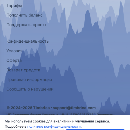
Тарифы
Пополнить баланс
Поддержать проект
Конфиденциальность
Условия
Оферта
Возврат средств
Правовая информация
Сообщить о нарушении
© 2024–2026 Timbrica ·
support@timbrica.com
ИП Зарипова Фания Каилевна, ИНН 165806151936 ·
Реквизиты
Мы используем cookies для аналитики и улучшения сервиса.
Подробнее в
политике конфиденциальности
.