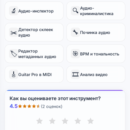
Аудио-
🔬
🔍
Аудио-инспектор
криминалистика
Детектор склеек
✂️
🔧
Починка аудио
аудио
Редактор
🏷️
🎯
BPM и тональность
метаданных аудио
🎸
🎞️
Guitar Pro в MIDI
Анализ видео
Как вы оцениваете этот инструмент?
4.5
(2 оценок)