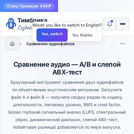
Стать Премиум
· 449 ₽
Тимбрика
Would you like to switch to English?
Создаём инструменты
×
Yes, switch
No, thanks
›
Сравнение аудиофайлов
Сравнение аудио — A/B и слепой
ABX-тест
Браузерный инструмент сравнения двух аудиофайлов
по объективным акустическим метрикам. Загрузите
файл A и файл B — получите сводку рядом по кодеку,
длительности, пиковому уровню, RMS и crest factor.
Более глубокий сигнальный анализ (LUFS, спектральный
обрез, динамический диапазон, слепой ABX-тест,
побайтовая разница) добавляется по мере выпуска.