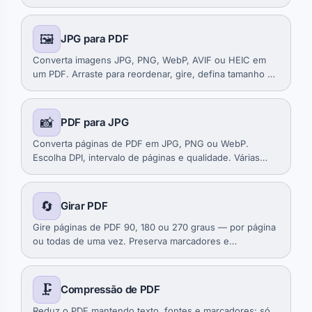
navegador.
🖼️
JPG para PDF
Converta imagens JPG, PNG, WebP, AVIF ou HEIC em
um PDF. Arraste para reordenar, gire, defina tamanho de
página e margens. No navegador.
📸
PDF para JPG
Converta páginas de PDF em JPG, PNG ou WebP.
Escolha DPI, intervalo de páginas e qualidade. Várias
páginas viram um ZIP. No navegador.
🔄
Girar PDF
Gire páginas de PDF 90, 180 ou 270 graus — por página
ou todas de uma vez. Preserva marcadores e
numeração. No navegador.
🗜️
Compressão de PDF
Reduz o PDF mantendo texto, fontes e marcadores: só