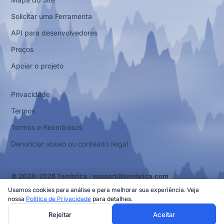
Solicitar uma Ferramenta
API para desenvolvedores
Preços
Apoiar o projeto
Privacidade
Termos
Termos e Reembolsos
Denunciar abuso ou conteúdo ilegal
© 2024–2026 Tembrica ·
support@tembrica.com
Usamos cookies para análise e para melhorar sua experiência. Veja
nossa
Política de Privacidade
para detalhes.
Rejeitar
Aceitar