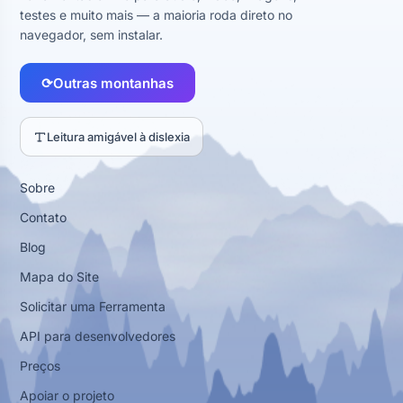
testes e muito mais — a maioria roda direto no
navegador, sem instalar.
⟳
Outras montanhas
Leitura amigável à dislexia
Sobre
Contato
Blog
Mapa do Site
Solicitar uma Ferramenta
API para desenvolvedores
Preços
Apoiar o projeto