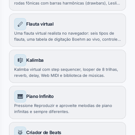
rodas fônicas com barras harmônicas (drawbars), Leslie
e percussão, mais um órgão de tubos/igreja com
registros e reverb de catedral.
🪈
Flauta virtual
Uma flauta virtual realista no navegador: seis tipos de
flauta, uma tabela de digitação Boehm ao vivo, controle
de respiração e vibrato, MIDI e gravação.
🎼
Kalimba
Kalimba virtual com step sequencer, looper de 8 trilhas,
reverb, delay, Web MIDI e biblioteca de músicas.
🎹
Piano Infinito
Pressione Reproduzir e aproveite melodias de piano
infinitas e sempre diferentes.
🥁
Criador de Beats