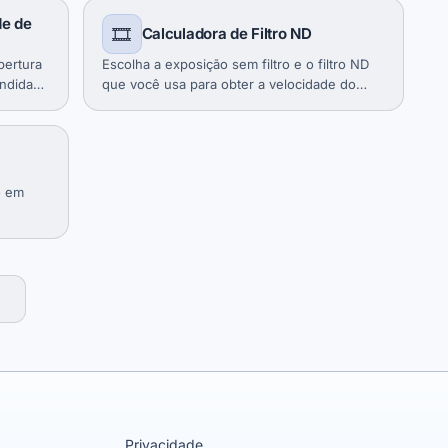
de de
🎞️
Calculadora de Filtro ND
abertura
Escolha a exposição sem filtro e o filtro ND
undidade
que você usa para obter a velocidade do
obturador corrigida.
o em
Privacidade