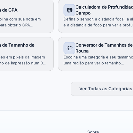
Calculadora de Profundida
📷
a de GPA
Campo
iplina com sua nota em
Defina o sensor, a distância focal, a 
 para obter o GPA
e a distância de foco para ver a prof
itos.
de campo e os limites de foco.
a de Tamanho de
Conversor de Tamanhos de
👕
Roupa
ões em pixels da imagem
Escolha uma categoria e seu tamanh
nho de impressão num DPI
uma região para ver o tamanho
I num tamanho alvo.
correspondente em todas as outras.
Ver Todas as Categorias
Sobre