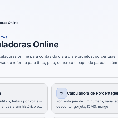
Sim, mudar
Não, obrigado
oras Online
NTAS
ladoras Online
uladoras online para contas do dia a dia e projetos: porcentagen
ivas de reforma para tinta, piso, concreto e papel de parede, alé
％
a
Calculadora de Porcentag
tífico, leitura por voz em
Porcentagem de um número, variação
grandes e um histórico em
desconto, gorjeta, ICMS, margem
r fácil para idosos,
s demais.