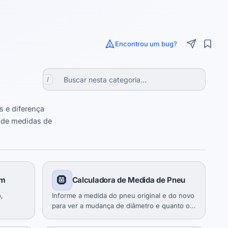
Encontrou um bug?
/
s e diferença
m de medidas de
🛞
em
Calculadora de Medida de Pneu
,
Informe a medida do pneu original e do novo
para ver a mudança de diâmetro e quanto o
velocímetro vai errar.