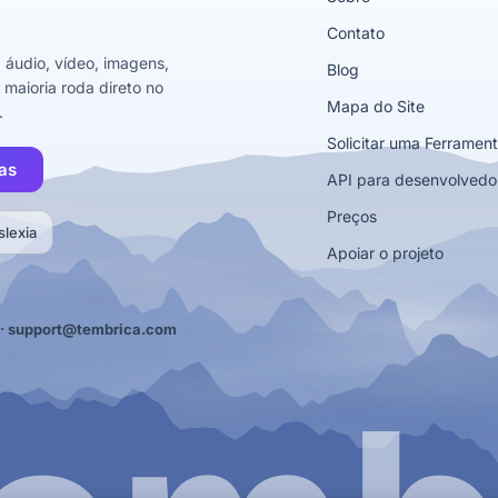
Contato
 áudio, vídeo, imagens,
Blog
 maioria roda direto no
Mapa do Site
.
Solicitar uma Ferramen
as
API para desenvolvedo
Preços
slexia
Apoiar o projeto
·
support@tembrica.com