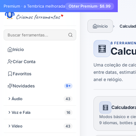
Premium · a Tembrica melhorada
Obter Premium
· $8.99
Tembrica
Criamos ferramentas
›
Início
Calculad
8 FERRAME
🧮
Calcu
Início
Criar Conta
Uma coleção de calc
entre datas, estimat
Favoritos
anel e relógio.
Novidades
9+
Áudio
43
🧮
Calculador
Cortar Áudio
Voz e Fala
16
Modos básico e cien
Melhorador de Áudio
9 idiomas, botões 
Texto para Fala
Vídeo
43
fita — feita para se
Extrair Áudio de Vídeo
crianças e todos o