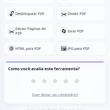
🔓
✂️
Desbloquear PDF
Dividir PDF
Extrair Páginas do
✂️
🔄
Girar PDF
PDF
🌐
🖼️
HTML para PDF
JPG para PDF
Como você avalia esta ferramenta?
Quer deixar um comentário?