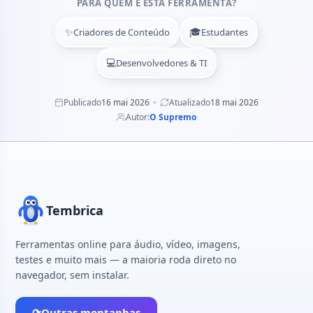
PARA QUEM É ESTA FERRAMENTA?
✨
🎓
Criadores de Conteúdo
Estudantes
💻
Desenvolvedores & TI
Publicado
16 mai 2026
Atualizado
18 mai 2026
Autor:
O Supremo
Tembrica
Ferramentas online para áudio, vídeo, imagens,
testes e muito mais — a maioria roda direto no
navegador, sem instalar.
⟳
Outras montanhas