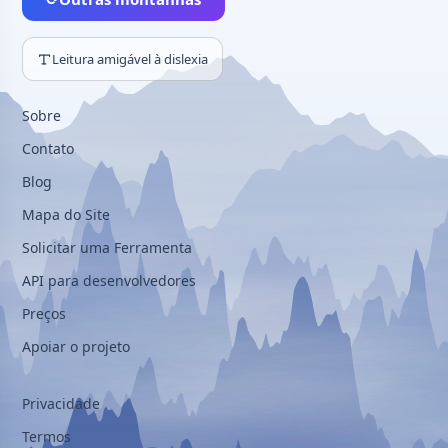
Leitura amigável à dislexia
Sobre
Contato
Blog
Mapa do Site
Solicitar uma Ferramenta
API para desenvolvedores
Preços
Apoiar o projeto
Privacidade
Termos