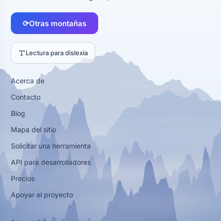
⟳
Otras montañas
Lectura para dislexia
Acerca de
Contacto
Blog
Mapa del sitio
Solicitar una herramienta
API para desarrolladores
Precios
Apoyar el proyecto