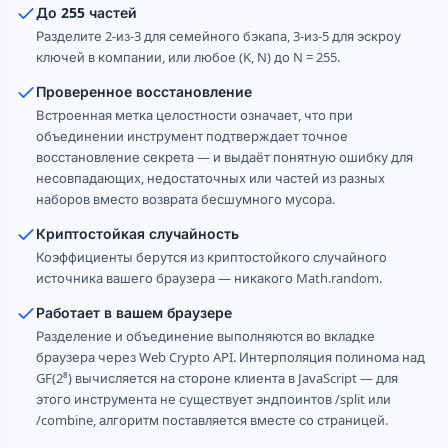
До 255 частей
Разделите 2-из-3 для семейного бэкапа, 3-из-5 для эскроу
ключей в компании, или любое (K, N) до N = 255.
Проверенное восстановление
Встроенная метка целостности означает, что при
объединении инструмент подтверждает точное
восстановление секрета — и выдаёт понятную ошибку для
несовпадающих, недостаточных или частей из разных
наборов вместо возврата бесшумного мусора.
Криптостойкая случайность
Коэффициенты берутся из криптостойкого случайного
источника вашего браузера — никакого Math.random.
Работает в вашем браузере
Разделение и объединение выполняются во вкладке
браузера через Web Crypto API. Интерполяция полинома над
GF(2⁸) вычисляется на стороне клиента в JavaScript — для
этого инструмента не существует эндпоинтов /split или
/combine, алгоритм поставляется вместе со страницей.