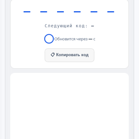
— — — — — —
Следующий код:
—
Обновится через
—
с
📋 Копировать код