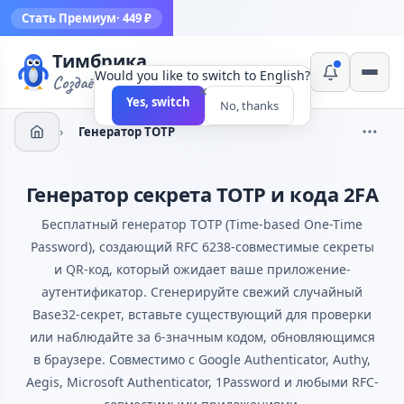
Стать Премиум
· 449 ₽
Тимбрика
Would you like to switch to English?
Создаём инструменты
×
Yes, switch
No, thanks
›
Генератор TOTP
Генератор секрета TOTP и кода 2FA
Бесплатный генератор TOTP (Time-based One-Time
Password), создающий RFC 6238-совместимые секреты
и QR-код, который ожидает ваше приложение-
аутентификатор. Сгенерируйте свежий случайный
Base32-секрет, вставьте существующий для проверки
или наблюдайте за 6-значным кодом, обновляющимся
в браузере. Совместимо с Google Authenticator, Authy,
Aegis, Microsoft Authenticator, 1Password и любыми RFC-