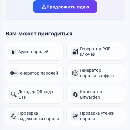
Предложить идею
Вам может пригодиться
Генератор PGP-
📊
🔐
Аудит паролей
ключей
Генератор
🔑
🎲
Генератор паролей
парольных фраз
Декодер QR-кода
Конвертер
🔍
🔄
OTP
Bitwarden
Проверка
Проверка утечки
💪
🚨
надёжности пароля
пароля