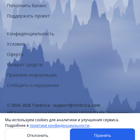
Пополнить баланс
Поддержать проект
Конфиденциальность
Условия
Оферта
Возврат средств
Правовая информация
Сообщить о нарушении
© 2024–2026 Timbrica ·
support@timbrica.com
ИП Зарипова Фания Каилевна, ИНН 165806151936 ·
Реквизиты
Мы используем cookies для аналитики и улучшения сервиса.
Подробнее в
политике конфиденциальности
.
Отклонить
Принять