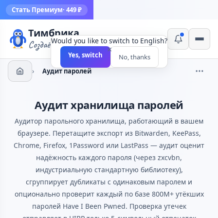
Стать Премиум
· 449 ₽
Тимбрика
Would you like to switch to English?
Создаём инструменты
×
Yes, switch
No, thanks
›
Аудит паролей
Аудит хранилища паролей
Аудитор парольного хранилища, работающий в вашем
браузере. Перетащите экспорт из Bitwarden, KeePass,
Chrome, Firefox, 1Password или LastPass — аудит оценит
надёжность каждого пароля (через zxcvbn,
индустриальную стандартную библиотеку),
сгруппирует дубликаты с одинаковым паролем и
опционально проверит каждый по базе 800M+ утёкших
паролей Have I Been Pwned. Проверка утечек