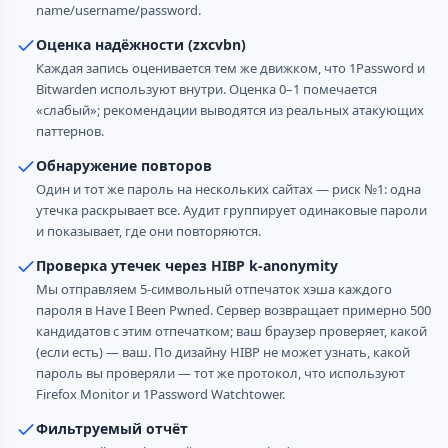
name/username/password.
Оценка надёжности (zxcvbn)
Каждая запись оценивается тем же движком, что 1Password и
Bitwarden используют внутри. Оценка 0–1 помечается
«слабый»; рекомендации выводятся из реальных атакующих
паттернов.
Обнаружение повторов
Один и тот же пароль на нескольких сайтах — риск №1: одна
утечка раскрывает все. Аудит группирует одинаковые пароли
и показывает, где они повторяются.
Проверка утечек через HIBP k-anonymity
Мы отправляем 5-символьный отпечаток хэша каждого
пароля в Have I Been Pwned. Сервер возвращает примерно 500
кандидатов с этим отпечатком; ваш браузер проверяет, какой
(если есть) — ваш. По дизайну HIBP не может узнать, какой
пароль вы проверяли — тот же протокол, что используют
Firefox Monitor и 1Password Watchtower.
Фильтруемый отчёт