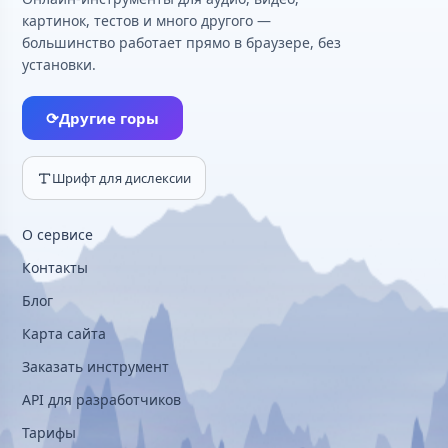
картинок, тестов и много другого —
большинство работает прямо в браузере, без
установки.
⟳
Другие горы
Шрифт для дислексии
О сервисе
Контакты
Блог
Карта сайта
Заказать инструмент
API для разработчиков
Тарифы