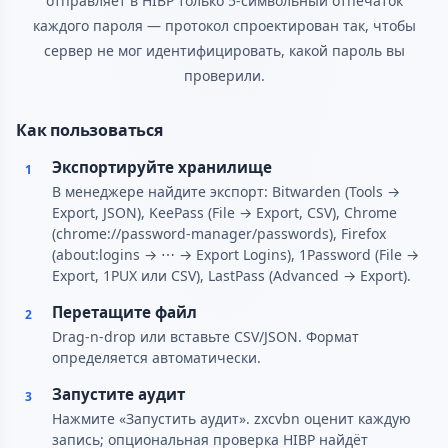
отправляет в HIBP только 5-символьный отпечаток
каждого пароля — протокол спроектирован так, чтобы
сервер не мог идентифицировать, какой пароль вы
проверили.
Как пользоваться
Экспортируйте хранилище
1
В менеджере найдите экспорт: Bitwarden (Tools →
Export, JSON), KeePass (File → Export, CSV), Chrome
(chrome://password-manager/passwords), Firefox
(about:logins → ⋯ → Export Logins), 1Password (File →
Export, 1PUX или CSV), LastPass (Advanced → Export).
Перетащите файл
2
Drag-n-drop или вставьте CSV/JSON. Формат
определяется автоматически.
Запустите аудит
3
Нажмите «Запустить аудит». zxcvbn оценит каждую
запись; опциональная проверка HIBP найдёт