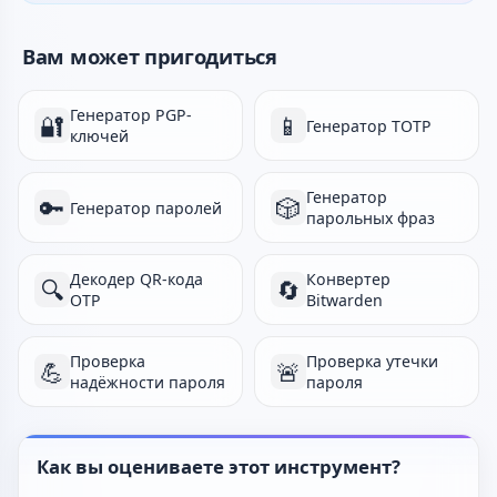
Вам может пригодиться
Генератор PGP-
🔐
📱
Генератор TOTP
ключей
Генератор
🔑
🎲
Генератор паролей
парольных фраз
Декодер QR-кода
Конвертер
🔍
🔄
OTP
Bitwarden
Проверка
Проверка утечки
💪
🚨
надёжности пароля
пароля
Как вы оцениваете этот инструмент?