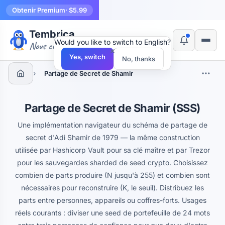
Obtenir Premium
· $5.99
Tembrica
Would you like to switch to English?
Nous créons des outils
×
Yes, switch
No, thanks
›
Partage de Secret de Shamir
Partage de Secret de Shamir (SSS)
Une implémentation navigateur du schéma de partage de
secret d'Adi Shamir de 1979 — la même construction
utilisée par Hashicorp Vault pour sa clé maître et par Trezor
pour les sauvegardes sharded de seed crypto. Choisissez
combien de parts produire (N jusqu'à 255) et combien sont
nécessaires pour reconstruire (K, le seuil). Distribuez les
parts entre personnes, appareils ou coffres-forts. Usages
réels courants : diviser une seed de portefeuille de 24 mots