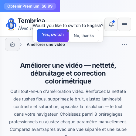
Obtenir Premium
· $8.99
Tembrica
Would you like to switch to English?
Nous créons des outils
×
Yes, switch
No, thanks
›
Améliorer une vidéo
Améliorer une vidéo — netteté,
débruitage et correction
colorimétrique
Outil tout-en-un d'amélioration vidéo. Renforcez la netteté
des rushes flous, supprimez le bruit, ajustez luminosité,
contraste et saturation, upscalez la résolution — le tout
dans votre navigateur. Choisissez parmi 8 préréglages
professionnels ou ajustez chaque paramètre manuellement.
Comparez avant/après avec une vue séparée et une loupe