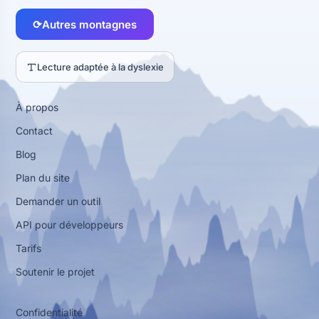
⟳
Autres montagnes
Lecture adaptée à la dyslexie
À propos
Contact
Blog
Plan du site
Demander un outil
API pour développeurs
Tarifs
Soutenir le projet
Confidentialité