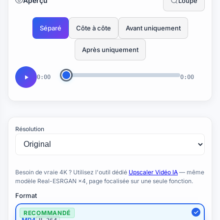
Aperçu
Loupe
Séparé
Côte à côte
Avant uniquement
Après uniquement
0:00
0:00
Résolution
Besoin de vraie 4K ? Utilisez l'outil dédié
Upscaler Vidéo IA
— même
modèle Real-ESRGAN ×4, page focalisée sur une seule fonction.
Format
RECOMMANDÉ