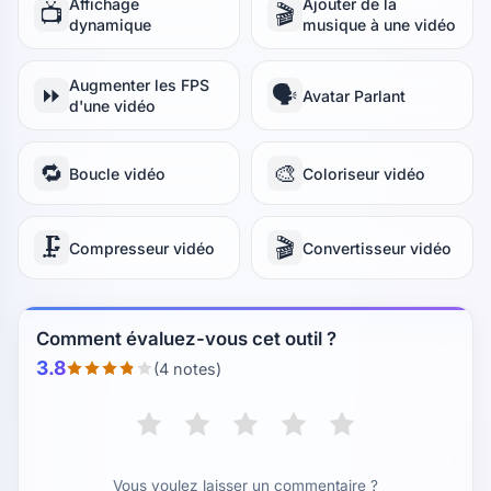
Affichage
Ajouter de la
📺
🎬
dynamique
musique à une vidéo
Augmenter les FPS
⏩
🗣️
Avatar Parlant
d'une vidéo
🔁
🎨
Boucle vidéo
Coloriseur vidéo
🗜️
🎬
Compresseur vidéo
Convertisseur vidéo
Comment évaluez-vous cet outil ?
3.8
(4 notes)
Vous voulez laisser un commentaire ?