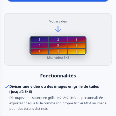
Votre vidéo
1
2
3
4
5
6
7
8
9
Mur vidéo 3×3
Fonctionnalités
Diviser une vidéo ou des images en grille de tuiles
(jusqu'à 6×6)
Découpez une source en grille 1×2, 2×2, 3×3 ou personnalisée et
exportez chaque tuile comme son propre fichier MP4 ou image
pour des écrans distincts.