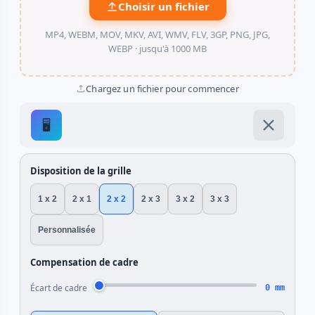
Choisir un fichier
MP4, WEBM, MOV, MKV, AVI, WMV, FLV, 3GP, PNG, JPG,
WEBP ·
jusqu'à 1000 MB
Chargez un fichier pour commencer
🖥️
Disposition de la grille
1 x 2
2 x 1
2 x 2
2 x 3
3 x 2
3 x 3
Personnalisée
Compensation de cadre
Écart de cadre
0 mm