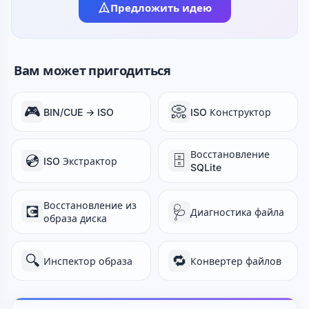
Предложить идею
Вам может пригодиться
🎮
📀
BIN/CUE → ISO
ISO Конструктор
Восстановление
💿
🗄️
ISO Экстрактор
SQLite
Восстановление из
💽
🩺
Диагностика файла
образа диска
🔍
🔁
Инспектор образа
Конвертер файлов