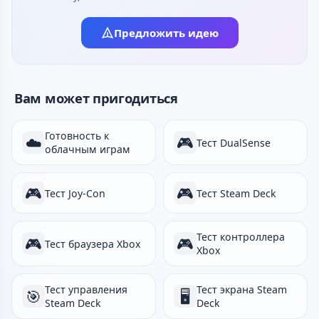
Предложить идею
Вам может пригодиться
Готовность к
☁️
🎮
Тест DualSense
облачным играм
🎮
🎮
Тест Joy-Con
Тест Steam Deck
Тест контроллера
🎮
🎮
Тест браузера Xbox
Xbox
Тест управления
Тест экрана Steam
🎯
🖥️
Steam Deck
Deck