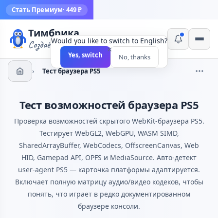
Стать Премиум
· 449 ₽
Тимбрика
Would you like to switch to English?
Создаём инструменты
×
Yes, switch
No, thanks
›
Тест браузера PS5
Тест возможностей браузера PS5
Проверка возможностей скрытого WebKit-браузера PS5.
Тестирует WebGL2, WebGPU, WASM SIMD,
SharedArrayBuffer, WebCodecs, OffscreenCanvas, Web
HID, Gamepad API, OPFS и MediaSource. Авто-детект
user-agent PS5 — карточка платформы адаптируется.
Включает полную матрицу аудио/видео кодеков, чтобы
понять, что играет в редко документированном
браузере консоли.