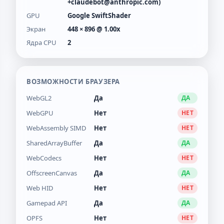
+claudebot@anthropic.com)
GPU
Google SwiftShader
Экран
448 × 896 @ 1.00x
Ядра CPU
2
ВОЗМОЖНОСТИ БРАУЗЕРА
WebGL2
Да
ДА
WebGPU
Нет
НЕТ
WebAssembly SIMD
Нет
НЕТ
SharedArrayBuffer
Да
ДА
WebCodecs
Нет
НЕТ
OffscreenCanvas
Да
ДА
Web HID
Нет
НЕТ
Gamepad API
Да
ДА
OPFS
Нет
НЕТ