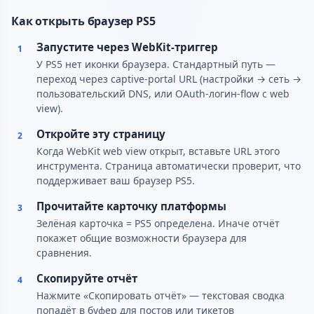
Как открыть браузер PS5
Запустите через WebKit-триггер
1
У PS5 нет иконки браузера. Стандартный путь —
переход через captive-portal URL (настройки → сеть →
пользовательский DNS, или OAuth-логин-flow с web
view).
Откройте эту страницу
2
Когда WebKit web view открыт, вставьте URL этого
инструмента. Страница автоматически проверит, что
поддерживает ваш браузер PS5.
Прочитайте карточку платформы
3
Зелёная карточка = PS5 определена. Иначе отчёт
покажет общие возможности браузера для
сравнения.
Скопируйте отчёт
4
Нажмите «Скопировать отчёт» — текстовая сводка
попадёт в буфер для постов или тикетов