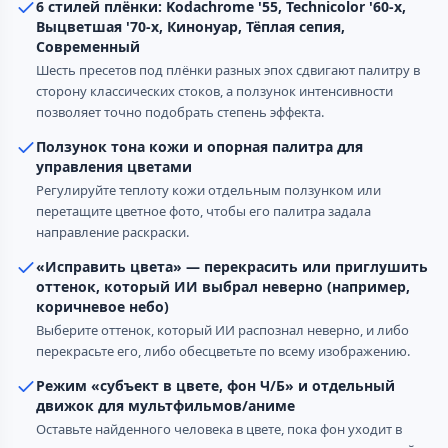
6 стилей плёнки: Kodachrome '55, Technicolor '60-х,
Выцветшая '70-х, Кинонуар, Тёплая сепия,
Современный
Шесть пресетов под плёнки разных эпох сдвигают палитру в
сторону классических стоков, а ползунок интенсивности
позволяет точно подобрать степень эффекта.
Ползунок тона кожи и опорная палитра для
управления цветами
Регулируйте теплоту кожи отдельным ползунком или
перетащите цветное фото, чтобы его палитра задала
направление раскраски.
«Исправить цвета» — перекрасить или приглушить
оттенок, который ИИ выбрал неверно (например,
коричневое небо)
Выберите оттенок, который ИИ распознал неверно, и либо
перекрасьте его, либо обесцветьте по всему изображению.
Режим «субъект в цвете, фон Ч/Б» и отдельный
движок для мультфильмов/аниме
Оставьте найденного человека в цвете, пока фон уходит в