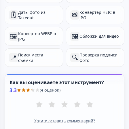
Даты фото из
Конвертер HEIC в
🗓
📸
Takeout
JPG
Конвертер WEBP в
🖼️
🖼️
Обложки для видео
JPG
Поиск места
Проверка подписи
📍
🔍
съёмки
фото
Как вы оцениваете этот инструмент?
3.3
(4 оценок)
Хотите оставить комментарий?