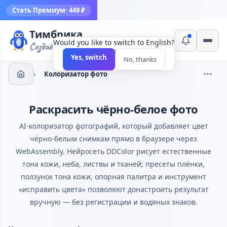
Стать Премиум
· 449 ₽
Тимбрика
Would you like to switch to English?
Создаём инструменты
×
Yes, switch
No, thanks
›
Колоризатор фото
Раскрасить чёрно-белое фото
AI-колоризатор фотографий, который добавляет цвет
чёрно-белым снимкам прямо в браузере через
WebAssembly. Нейросеть DDColor рисует естественные
тона кожи, неба, листвы и тканей; пресеты плёнки,
ползунок тона кожи, опорная палитра и инструмент
«исправить цвета» позволяют донастроить результат
вручную — без регистрации и водяных знаков.