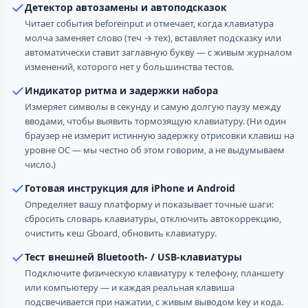
Детектор автозамены и автоподсказок
Читает события beforeinput и отмечает, когда клавиатура
молча заменяет слово (теч → тех), вставляет подсказку или
автоматически ставит заглавную букву — с живым журналом
изменений, которого нет у большинства тестов.
Индикатор ритма и задержки набора
Измеряет символы в секунду и самую долгую паузу между
вводами, чтобы выявить тормозящую клавиатуру. (Ни один
браузер не измерит истинную задержку отрисовки клавиш на
уровне ОС — мы честно об этом говорим, а не выдумываем
число.)
Готовая инструкция для iPhone и Android
Определяет вашу платформу и показывает точные шаги:
сбросить словарь клавиатуры, отключить автокоррекцию,
очистить кеш Gboard, обновить клавиатуру.
Тест внешней Bluetooth- / USB-клавиатуры
Подключите физическую клавиатуру к телефону, планшету
или компьютеру — и каждая реальная клавиша
подсвечивается при нажатии, с живым выводом key и кода.