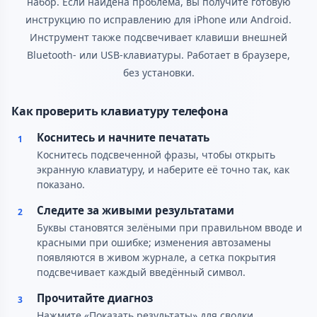
набор. Если найдена проблема, вы получите готовую
инструкцию по исправлению для iPhone или Android.
Инструмент также подсвечивает клавиши внешней
Bluetooth- или USB-клавиатуры. Работает в браузере,
без установки.
Как проверить клавиатуру телефона
Коснитесь и начните печатать
1
Коснитесь подсвеченной фразы, чтобы открыть
экранную клавиатуру, и наберите её точно так, как
показано.
Следите за живыми результатами
2
Буквы становятся зелёными при правильном вводе и
красными при ошибке; изменения автозамены
появляются в живом журнале, а сетка покрытия
подсвечивает каждый введённый символ.
Прочитайте диагноз
3
Нажмите «Показать результаты» для сводки