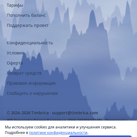
Тарифы
Пополнить баланс
Поддержать проект
Конфиденциальность
Условия
Оферта
Возврат средств
Правовая информация
Сообщить о нарушении
© 2024–2026 Timbrica ·
support@timbrica.com
ИП Зарипова Фания Каилевна, ИНН 165806151936 ·
Реквизиты
Мы используем cookies для аналитики и улучшения сервиса.
Подробнее в
политике конфиденциальности
.