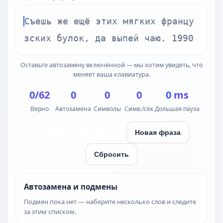
С
ъ
е
ш
ь
ж
е
е
щ
ё
э
т
и
х
м
я
г
к
и
х
ф
р
а
н
ц
у
з
с
к
и
х
б
у
л
о
к
,
д
а
в
ы
п
е
й
ч
а
ю
.
1
9
9
0
Оставьте автозамену включённой — мы хотим увидеть, что
меняет ваша клавиатура.
0/62
0
0
0
0 ms
Верно
Автозамена
Символы
Симв./сек
Дольшая пауза
Показать результаты
Новая фраза
Сбросить
Автозамена и подмены
Подмен пока нет — наберите несколько слов и следите
за этим списком.