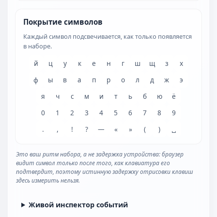
Покрытие символов
Каждый символ подсвечивается, как только появляется
в наборе.
й
ц
у
к
е
н
г
ш
щ
з
х
ф
ы
в
а
п
р
о
л
д
ж
э
я
ч
с
м
и
т
ь
б
ю
ё
0
1
2
3
4
5
6
7
8
9
.
,
!
?
—
«
»
(
)
␣
Это ваш ритм набора, а не задержка устройства: браузер
видит символ только после того, как клавиатура его
подтвердит, поэтому истинную задержку отрисовки клавиш
здесь измерить нельзя.
Живой инспектор событий