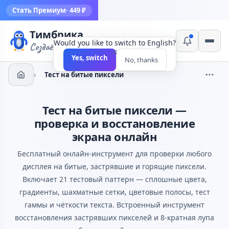
Стать Премиум
· 449 ₽
Тимбрика
Would you like to switch to English?
Создаём инструменты
×
Yes, switch
No, thanks
›
Тест на битые пиксели
Тест на битые пиксели —
проверка и восстановление
экрана онлайн
Бесплатный онлайн-инструмент для проверки любого
дисплея на битые, застрявшие и горящие пиксели.
Включает 21 тестовый паттерн — сплошные цвета,
градиенты, шахматные сетки, цветовые полосы, тест
гаммы и чёткости текста. Встроенный инструмент
восстановления застрявших пикселей и 8-кратная лупа