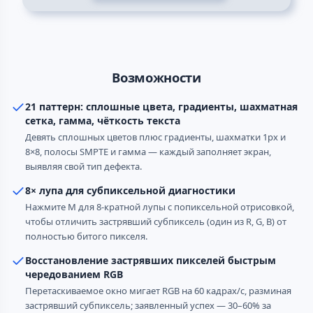
Возможности
21 паттерн: сплошные цвета, градиенты, шахматная
сетка, гамма, чёткость текста
Девять сплошных цветов плюс градиенты, шахматки 1px и
8×8, полосы SMPTE и гамма — каждый заполняет экран,
выявляя свой тип дефекта.
8× лупа для субпиксельной диагностики
Нажмите M для 8-кратной лупы с попиксельной отрисовкой,
чтобы отличить застрявший субпиксель (один из R, G, B) от
полностью битого пикселя.
Восстановление застрявших пикселей быстрым
чередованием RGB
Перетаскиваемое окно мигает RGB на 60 кадрах/с, разминая
застрявший субпиксель; заявленный успех — 30–60% за