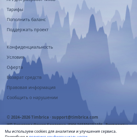
Тарифы
Пополнить баланс
Поддержать проект
Конфиденциальность
Условия
Оферта
Возврат средств
Правовая информация
Сообщить о нарушении
© 2024–2026 Timbrica ·
support@timbrica.com
ИП Зарипова Фания Каилевна, ИНН 165806151936 ·
Реквизиты
Мы используем cookies для аналитики и улучшения сервиса.
Подробнее в
политике конфиденциальности
.