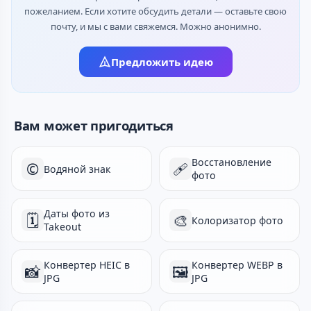
пожеланием. Если хотите обсудить детали — оставьте свою
почту, и мы с вами свяжемся. Можно анонимно.
Предложить идею
Вам может пригодиться
Восстановление
©️
🩹
Водяной знак
фото
Даты фото из
🗓
🎨
Колоризатор фото
Takeout
Конвертер HEIC в
Конвертер WEBP в
📸
🖼️
JPG
JPG