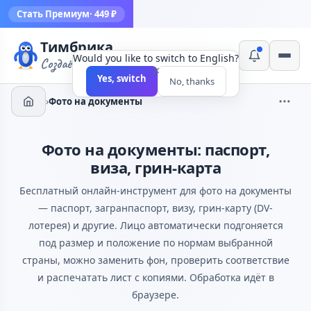
Стать Премиум
· 449 ₽
Тимбрика
Would you like to switch to English?
Создаём инструменты
×
Yes, switch
No, thanks
›
Фото на документы
Фото на документы: паспорт,
виза, грин-карта
Бесплатный онлайн-инструмент для фото на документы
— паспорт, загранпаспорт, визу, грин-карту (DV-
лотерея) и другие. Лицо автоматически подгоняется
под размер и положение по нормам выбранной
страны, можно заменить фон, проверить соответствие
и распечатать лист с копиями. Обработка идёт в
браузере.