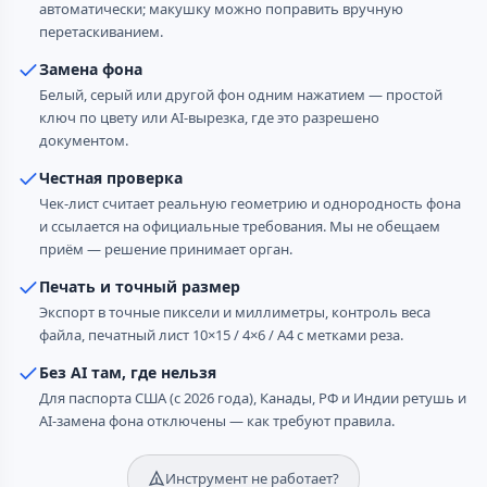
автоматически; макушку можно поправить вручную
перетаскиванием.
Замена фона
Белый, серый или другой фон одним нажатием — простой
ключ по цвету или AI-вырезка, где это разрешено
документом.
Честная проверка
Чек-лист считает реальную геометрию и однородность фона
и ссылается на официальные требования. Мы не обещаем
приём — решение принимает орган.
Печать и точный размер
Экспорт в точные пиксели и миллиметры, контроль веса
файла, печатный лист 10×15 / 4×6 / A4 с метками реза.
Без AI там, где нельзя
Для паспорта США (с 2026 года), Канады, РФ и Индии ретушь и
AI-замена фона отключены — как требуют правила.
Инструмент не работает?