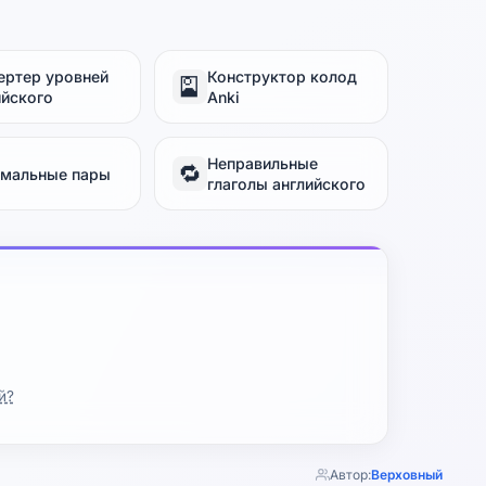
ертер уровней
Конструктор колод
🎴
ийского
Anki
Неправильные
🔁
мальные пары
глаголы английского
й?
Автор:
Верховный