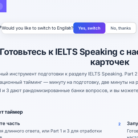
р IELTS Speaking
×
Would you like to switch to English?
Yes, switch
No, thanks
Готовьтесь к IELTS Speaking с 
карточек
ый инструмент подготовки к разделу IELTS Speaking. Part 
ационный тайминг — минуту на подготовку, две минуты на 
1 и 3 дают рандомизированные банки вопросов, и вы можете
ет таймер
те часть
Запу
2
ля длинного ответа, или Part 1 и 3 для отработки
Гото
в.
наст