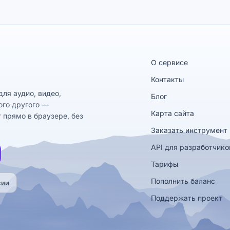
О сервисе
Контакты
ля аудио, видео,
Блог
ого другого —
Карта сайта
 прямо в браузере, без
Заказать инструмент
API для разработчико
Тарифы
Пополнить баланс
сии
Поддержать проект