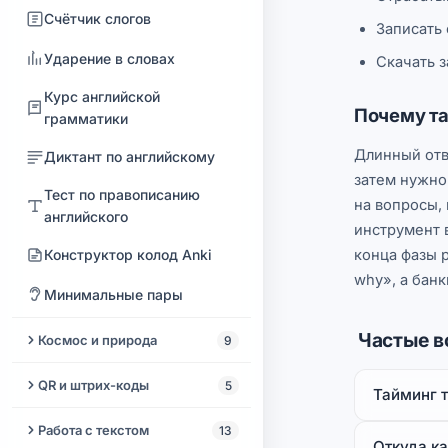
Проверка клавиатуры
Путь пингвина
транзистора
Увеличить FPS видео
Счётчик слогов
Калькулятор возраста
смартфона
Записать 
Песня своим голосом
Калькулятор RC-цепочки
Конструктор лица
Ударение в словах
Скачать з
Проверка телефона
Восстановление речи
Курс английской
Дубляж видео
Компрессор голоса
Почему та
грамматики
Зацикливание видео
Генератор музыки ИИ
Длинный отве
Диктант по английскому
Редактор звука видео
затем нужно
Цензура аудио
Тест по правописанию
на вопросы, 
английского
Наложение видео
Образ 5.1-диска для
инструмент 
домашнего кинотеатра
Конструктор колод Anki
конца фазы 
Запись с веб-камеры
why», а банк
Аудио микшер
Минимальные пары
Конвертер видео
Генератор звуковых
Частые 
Поиск места съёмки видео
Космос и природа
9
эффектов
Создание анимированных
Карта пожаров
QR и штрих-коды
5
Удаление слова из песни
Тайминг 
аватаров
3D глобус Земли
Сканер штрих-кодов
Работа с текстом
13
Откуда к