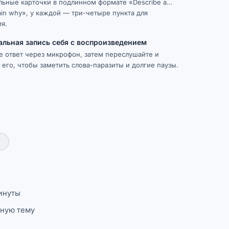
льные карточки в подлинном формате «Describe a…
ain why», у каждой — три-четыре пункта для
я.
льная запись себя с воспроизведением
 ответ через микрофон, затем переслушайте и
 его, чтобы заметить слова-паразиты и долгие паузы.
минуты
нную тему