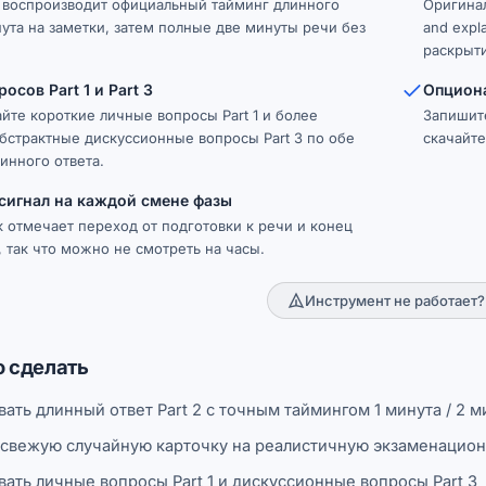
 воспроизводит официальный тайминг длинного
Оригина
нута на заметки, затем полные две минуты речи без
and expl
раскрыти
осов Part 1 и Part 3
Опциона
йте короткие личные вопросы Part 1 и более
Запишите
бстрактные дискуссионные вопросы Part 3 по обе
скачайте
инного ответа.
сигнал на каждой смене фазы
к отмечает переход от подготовки к речи и конец
, так что можно не смотреть на часы.
Инструмент не работает?
 сделать
ать длинный ответ Part 2 с точным таймингом 1 минута / 2 
 свежую случайную карточку на реалистичную экзаменацио
ать личные вопросы Part 1 и дискуссионные вопросы Part 3