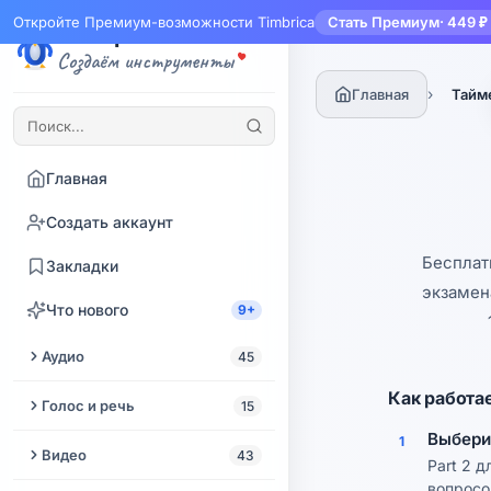
Откройте Премиум-возможности Timbrica
Стать Премиум
· 449 ₽
Тимбрика
Создаём инструменты
›
Главная
Тайме
Главная
Создать аккаунт
Бесплатн
Закладки
экзамен
Что нового
9+
Аудио
45
Как работа
Обрезать аудио
Голос и речь
15
Выбери
1
Извлечь аудио из видео
Озвучка текста
Видео
43
Part 2 д
Улучшение аудио
вопросо