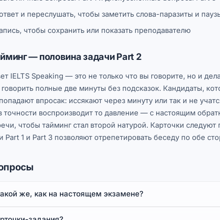
ответ и переслушать, чтобы заметить слова-паразиты и пауз
апись, чтобы сохранить или показать преподавателю
йминг — половина задачи Part 2
т IELTS Speaking — это не только что вы говорите, но и дела
 говорить полные две минуты без подсказок. Кандидаты, ко
попадают впросак: иссякают через минуту или так и не учат
в точности воспроизводит то давление — с настоящим обрат
речи, чтобы тайминг стал второй натурой. Карточки следуют
и Part 1 и Part 3 позволяют отрепетировать беседу по обе ст
вопросы
такой же, как на настоящем экзамене?
арточки-задания?