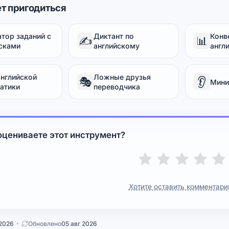
т пригодиться
атор заданий с
Диктант по
Конв
✍️
📊
сками
английскому
англ
английской
Ложные друзья
🎭
👂
Мини
атики
переводчика
оцениваете этот инструмент?
Хотите оставить комментари
 2026
Обновлено
05 авг 2026