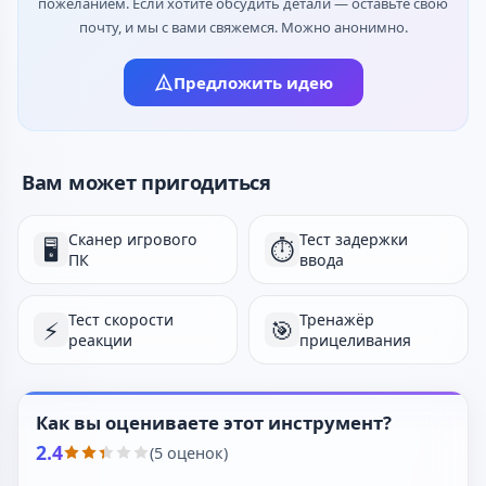
пожеланием. Если хотите обсудить детали — оставьте свою
почту, и мы с вами свяжемся. Можно анонимно.
Предложить идею
Вам может пригодиться
Сканер игрового
Тест задержки
🖥️
⏱️
ПК
ввода
Тест скорости
Тренажёр
⚡
🎯
реакции
прицеливания
Как вы оцениваете этот инструмент?
2.4
(5 оценок)