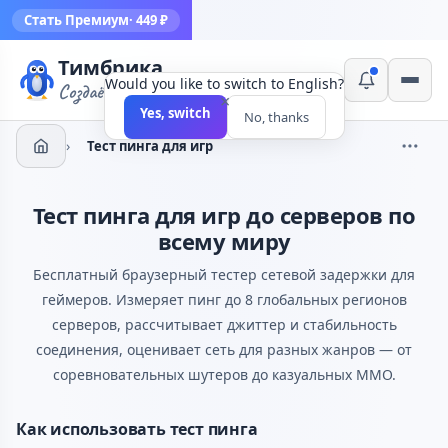
Стать Премиум
· 449 ₽
Тимбрика
Would you like to switch to English?
Создаём инструменты
×
Yes, switch
No, thanks
›
Тест пинга для игр
Тест пинга для игр до серверов по
всему миру
Бесплатный браузерный тестер сетевой задержки для
геймеров. Измеряет пинг до 8 глобальных регионов
серверов, рассчитывает джиттер и стабильность
соединения, оценивает сеть для разных жанров — от
соревновательных шутеров до казуальных MMO.
Как использовать тест пинга