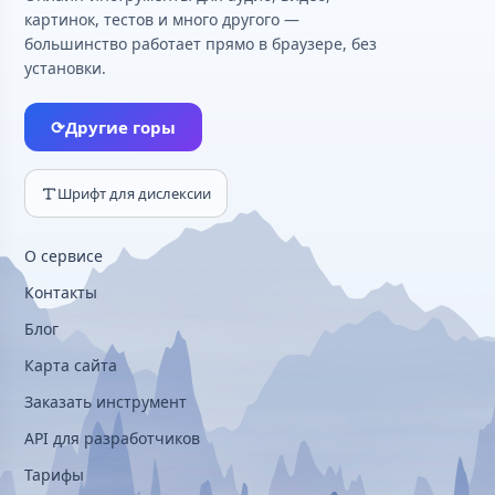
картинок, тестов и много другого —
большинство работает прямо в браузере, без
установки.
⟳
Другие горы
Шрифт для дислексии
О сервисе
Контакты
Блог
Карта сайта
Заказать инструмент
API для разработчиков
Тарифы