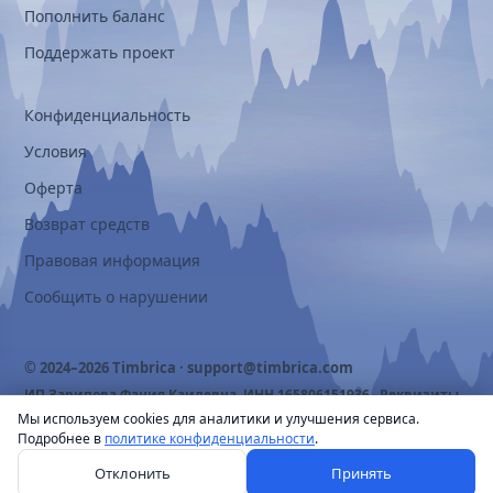
Пополнить баланс
Поддержать проект
Конфиденциальность
Условия
Оферта
Возврат средств
Правовая информация
Сообщить о нарушении
© 2024–2026 Timbrica ·
support@timbrica.com
ИП Зарипова Фания Каилевна, ИНН 165806151936 ·
Реквизиты
Мы используем cookies для аналитики и улучшения сервиса.
Подробнее в
политике конфиденциальности
.
Отклонить
Принять