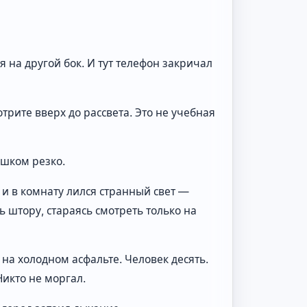
 на другой бок. И тут телефон закричал
трите вверх до рассвета. Это не учебная
ишком резко.
 и в комнату лился странный свет —
 штору, стараясь смотреть только на
 на холодном асфальте. Человек десять.
Никто не моргал.