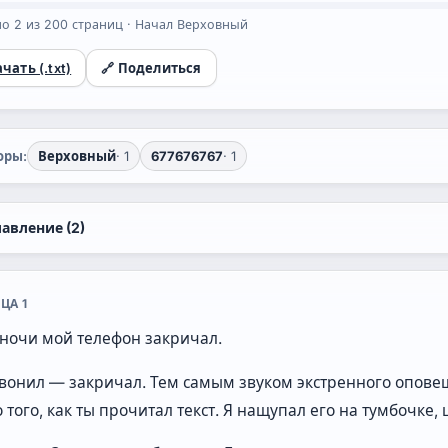
о 2 из 200 страниц · Начал Верховный
чать (.txt)
🔗 Поделиться
оры:
Верховный
· 1
677676767
· 1
лавление (2)
ЦА 1
 ночи мой телефон закричал.
вонил — закричал. Тем самым звуком экстренного оповещ
 того, как ты прочитал текст. Я нащупал его на тумбочке, 