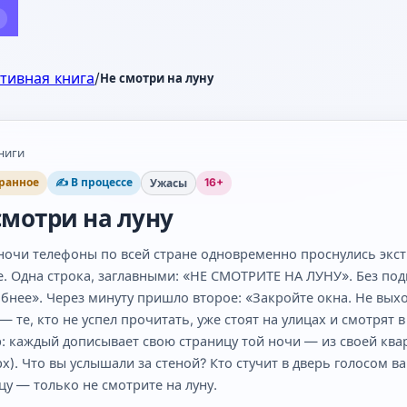
Да
Нет
тивная книга
/
Не смотри на луну
ниги
ранное
✍ В процессе
16+
Ужасы
смотри на луну
 ночи телефоны по всей стране одновременно проснулись экст
е. Одна строка, заглавными: «НЕ СМОТРИТЕ НА ЛУНУ». Без подп
бнее». Через минуту пришло второе: «Закройте окна. Не выходи
— те, кто не успел прочитать, уже стоят на улицах и смотрят в
: каждый дописывает свою страницу той ночи — из своей кварт
рх). Что вы услышали за стеной? Кто стучит в дверь голосом
цу — только не смотрите на луну.