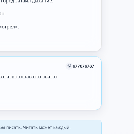
 город затаил дыхание.
ан.
смотрел».
🐻
677676767
вээаэвэ эжэавээээ эваэээ
бы писать. Читать может каждый.