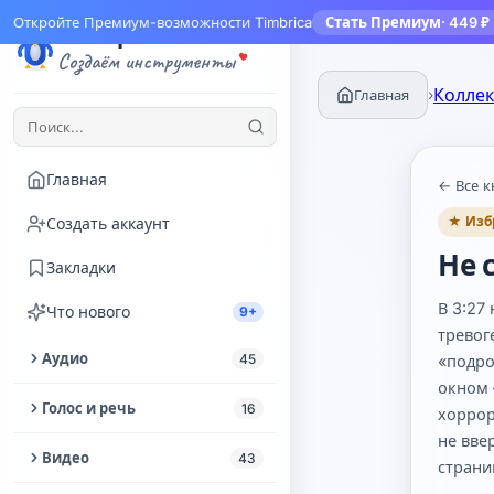
Откройте Премиум-возможности Timbrica
Стать Премиум
· 449 ₽
Тимбрика
Создаём инструменты
Коллек
›
Главная
Главная
← Все к
★ Изб
Создать аккаунт
Не 
Закладки
В 3:27
Что нового
9+
тревог
Аудио
45
«подро
окном 
Обрезать аудио
Голос и речь
16
хоррор
не вве
Извлечь аудио из видео
Озвучка текста
Видео
43
страни
Улучшение аудио