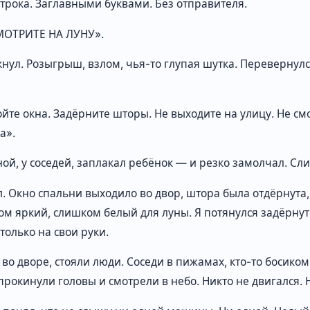
трока. Заглавными буквами. Без отправителя.
МОТРИТЕ НА ЛУНУ».
нул. Розыгрыш, взлом, чья-то глупая шутка. Перевернулся
йте окна. Задёрните шторы. Не выходите на улицу. Не смо
а».
ной, у соседей, заплакал ребёнок — и резко замолчал. Сл
л. Окно спальни выходило во двор, штора была отдёрнута,
м яркий, слишком белый для луны. Я потянулся задёрнуть
 только на свои руки.
 во дворе, стояли люди. Соседи в пижамах, кто-то босиком
прокинули головы и смотрели в небо. Никто не двигался. 