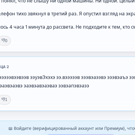
я понял, что не слышу ни одной машины. Ни одной. Целый
лефон тихо звякнул в третий раз. Я опустил взгляд на экр
ось 4 часа 1 минута до рассвета. Не подходите к тем, кто 
👎
0
ЦА 2
ээээвээвээв ээуэвЭхэхэ ээ.вэээээв эээвэаээвэ эээвэаъэ ээ
эаэвэаэвэ эаэвэавэаэваэ ээвэапэвэаээ
👎
1
📖 Войдите (верифицированный аккаунт или Премиум), что