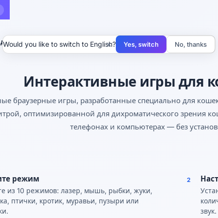
 для кошек
×
Would you like to switch to English?
Yes, switch
No, thanks
Интерактивные игры для к
ные браузерные игры, разработанные специально для кошек
итрой, оптимизированной для дихроматического зрения кош
телефонах и компьютерах — без устано
ите режим
Нас
2
е из 10 режимов: лазер, мышь, рыбки, жуки,
Уста
ка, птички, кротик, муравьи, пузыри или
коли
ки.
звук.