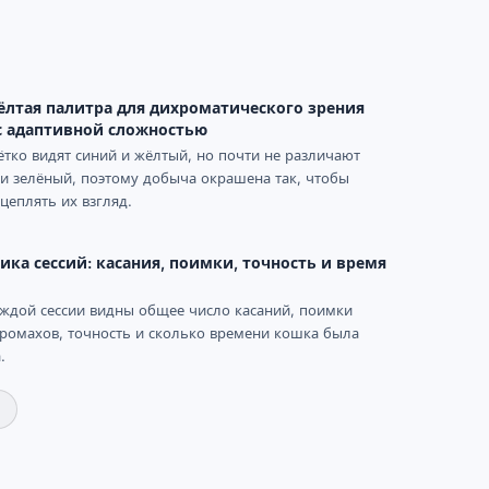
ёлтая палитра для дихроматического зрения
с адаптивной сложностью
тко видят синий и жёлтый, но почти не различают
и зелёный, поэтому добыча окрашена так, чтобы
цеплять их взгляд.
ика сессий: касания, поимки, точность и время
ждой сессии видны общее число касаний, поимки
ромахов, точность и сколько времени кошка была
.