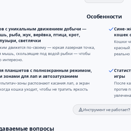
Особенности
ов с уникальным движением добычи —
Сине-ж
шь, рыба, жук, верёвка, птица, крот,
кошек 
 пузыри, светлячки
Кошки чё
им движется по-своему — юркая лазерная точка,
красный 
я мышь, скользящие под водой рыбки — чтобы
реально 
 интересно.
ля планшетов с полноэкранным режимом,
Статист
 зонами для лап и автозатуханием
игры
льтитач-зоны распознают касания лап, а экран
После ка
 когда кошка уходит, чтобы не тратить яркость
против п
увлечена
Инструмент не работает?
адаваемые вопросы