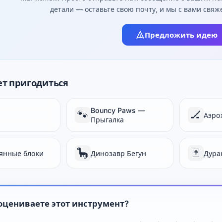
детали — оставьте свою почту, и мы с вами свя
Предложить идею
т пригодиться
Bouncy Paws —
🐾
🏒
Аэро
Прыгалка
🦕
🃏
янные блоки
Динозавр Бегун
Дура
оцениваете этот инструмент?