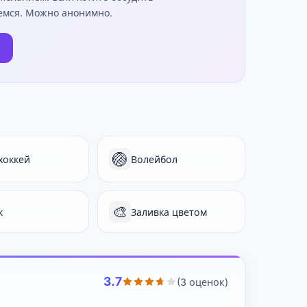
жемся. Можно анонимно.
🏐
хоккей
Волейбол
🎨
к
Заливка цветом
3.7
(3 оценок)