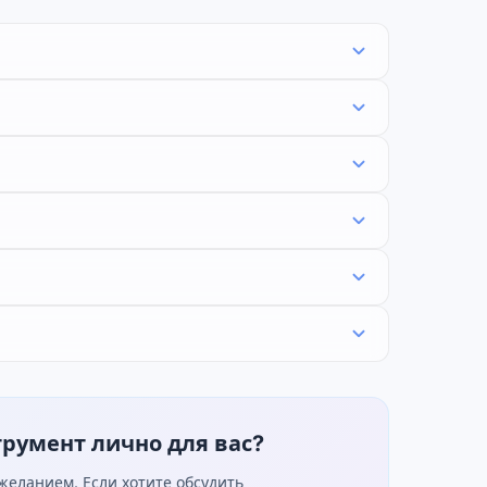
трумент лично для вас?
еланием. Если хотите обсудить