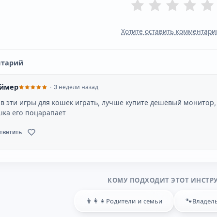
Хотите оставить комментари
нтарий
еймер
3 недели назад
 в эти игры для кошек играть, лучше купите дешёвый монитор, 
шка его поцарапает
тветить
КОМУ ПОДХОДИТ ЭТОТ ИНСТР
👨‍👩‍👧
🐾
Родители и семьи
Владел