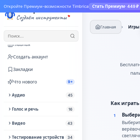
Откройте Премиум-возможности Timbrica
Стать Премиум
· 449 ₽
Тимбрика
Создаём инструменты
›
Главная
Игры
Главная
Создать аккаунт
Бесплат
Закладки
пал
Что нового
9+
Аудио
45
Как играть
Обрезать аудио
Голос и речь
16
Выбер
1
Извлечь аудио из видео
Озвучка текста
Выберит
Видео
43
верёвоч
Улучшение аудио
Изменить голос
Улучшение видео
светляч
Тестирование устройств
34