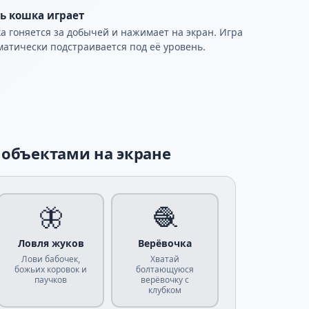
ь кошка играет
а гоняется за добычей и нажимает на экран. Игра
матически подстраивается под её уровень.
объектами на экране
🦋
🧶
Ловля жуков
Верёвочка
Лови бабочек,
Хватай
божьих коровок и
болтающуюся
паучков
верёвочку с
клубком