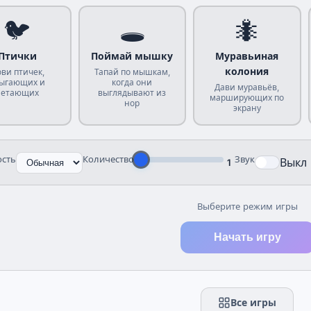
🐦
🕳️
🐜
Птички
Поймай мышку
Муравьиная
колония
ви птичек,
Тапай по мышкам,
ыгающих и
когда они
Дави муравьёв,
летающих
выглядывают из
марширующих по
нор
экрану
ость
Количество
Звук
Выкл
1
Выберите режим игры
Начать игру
Все игры