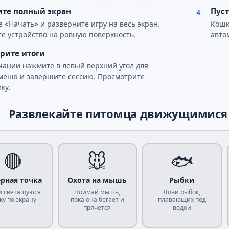
те полный экран
Пуст
4
 «Начать» и разверните игру на весь экран.
Кошк
е устройство на ровную поверхность.
авто
рите итоги
чании нажмите в левый верхний угол для
меню и завершите сессию. Просмотрите
ку.
Развлекайте питомца движущимися 
🔴
🐭
🐟
ерная точка
Охота на мышь
Рыбки
й светящуюся
Поймай мышь,
Лови рыбок,
ку по экрану
пока она бегает и
плавающих под
прячется
водой