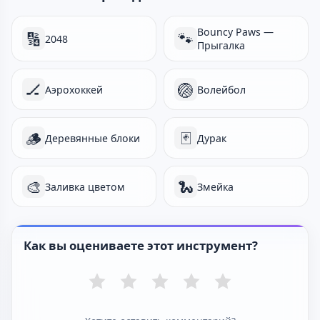
Bouncy Paws —
🔢
🐾
2048
Прыгалка
🏒
🏐
Аэрохоккей
Волейбол
🪵
🃏
Деревянные блоки
Дурак
🎨
🐍
Заливка цветом
Змейка
Как вы оцениваете этот инструмент?