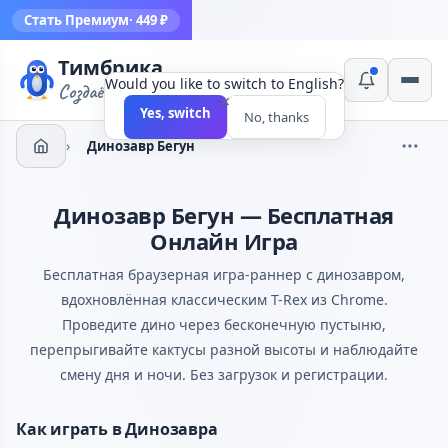
Стать Премиум
· 449 ₽
Тимбрика
Would you like to switch to English?
Создаём инструменты
×
Yes, switch
No, thanks
›
Динозавр Бегун
Динозавр Бегун — Бесплатная
Онлайн Игра
Бесплатная браузерная игра-раннер с динозавром,
вдохновлённая классическим T-Rex из Chrome.
Проведите дино через бесконечную пустыню,
перепрыгивайте кактусы разной высоты и наблюдайте
смену дня и ночи. Без загрузок и регистрации.
Как играть в Динозавра