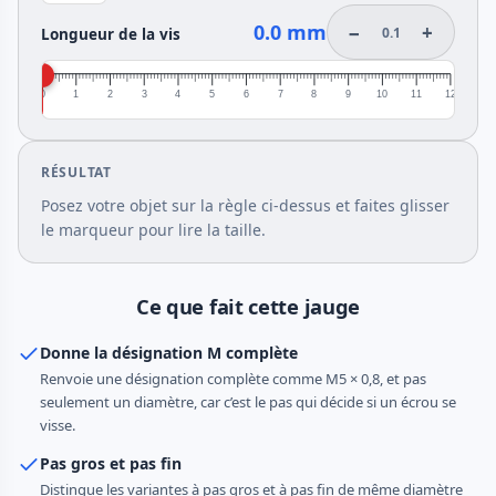
0.0 mm
−
+
0.1
Longueur de la vis
0
1
2
3
4
5
6
7
8
9
10
11
12
RÉSULTAT
Posez votre objet sur la règle ci-dessus et faites glisser
le marqueur pour lire la taille.
Ce que fait cette jauge
Donne la désignation M complète
Renvoie une désignation complète comme M5 × 0,8, et pas
seulement un diamètre, car c’est le pas qui décide si un écrou se
visse.
Pas gros et pas fin
Distingue les variantes à pas gros et à pas fin de même diamètre