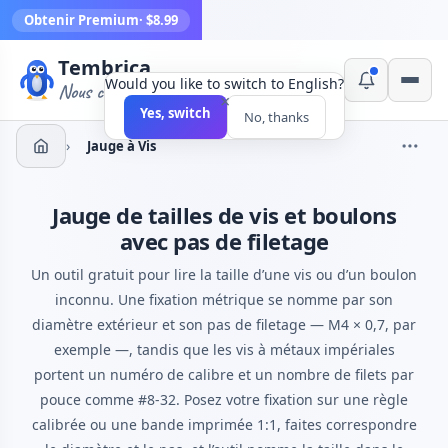
Obtenir Premium
· $8.99
Tembrica
Would you like to switch to English?
Nous créons des outils
×
Yes, switch
No, thanks
›
Jauge à Vis
Jauge de tailles de vis et boulons
avec pas de filetage
Un outil gratuit pour lire la taille d’une vis ou d’un boulon
inconnu. Une fixation métrique se nomme par son
diamètre extérieur et son pas de filetage — M4 × 0,7, par
exemple —, tandis que les vis à métaux impériales
portent un numéro de calibre et un nombre de filets par
pouce comme #8-32. Posez votre fixation sur une règle
calibrée ou une bande imprimée 1:1, faites correspondre