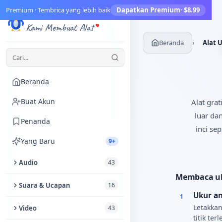
Premium · Tembrica yang lebih baik
Dapatkan Premium
· $8.99
Tembrica
Kami Membuat Alat
›
Beranda
Alat 
Beranda
Buat Akun
Alat gra
luar da
Penanda
inci se
Yang Baru
9+
Audio
43
Membaca uk
Potong Audio
Suara & Ucapan
16
Ukur an
1
Peningkat Audio
Text to Speech
Letakkan
Video
43
titik te
Ekstrak Audio dari Video