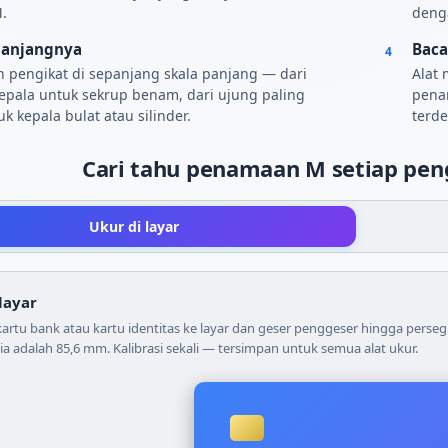
.
denga
panjangnya
Baca
4
 pengikat di sepanjang skala panjang — dari
Alat
epala untuk sekrup benam, dari ujung paling
pena
uk kepala bulat atau silinder.
terde
Cari tahu penamaan M setiap peng
Ukur di layar
 layar
artu bank atau kartu identitas ke layar dan geser penggeser hingga persegi
ia adalah 85,6 mm. Kalibrasi sekali — tersimpan untuk semua alat ukur.