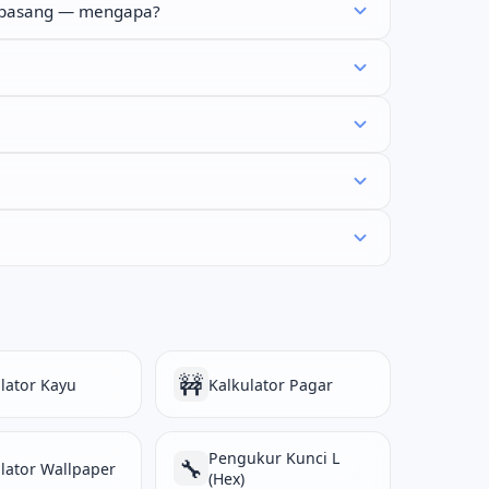
terpasang — mengapa?
🚧
lator Kayu
Kalkulator Pagar
Pengukur Kunci L
🔧
lator Wallpaper
(Hex)