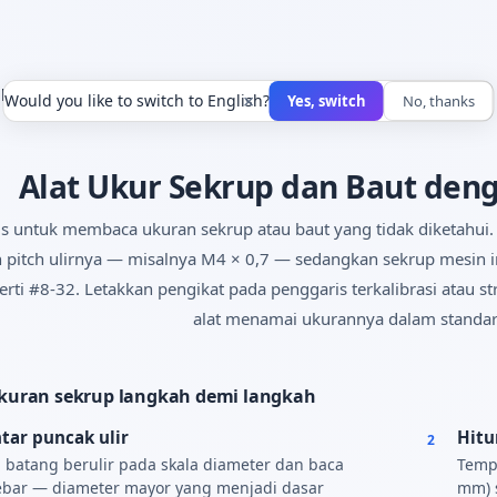
Ukur Sekrup
×
Would you like to switch to English?
Yes, switch
No, thanks
Alat Ukur Sekrup dan Baut denga
tis untuk membaca ukuran sekrup atau baut yang tidak diketahui
n pitch ulirnya — misalnya M4 × 0,7 — sedangkan sekrup mesin 
perti #8-32. Letakkan pengikat pada penggaris terkalibrasi atau st
alat menamai ukurannya dalam standar
uran sekrup langkah demi langkah
tar puncak ulir
Hitu
2
 batang berulir pada skala diameter dan baca
Tempe
rlebar — diameter mayor yang menjadi dasar
mm) 