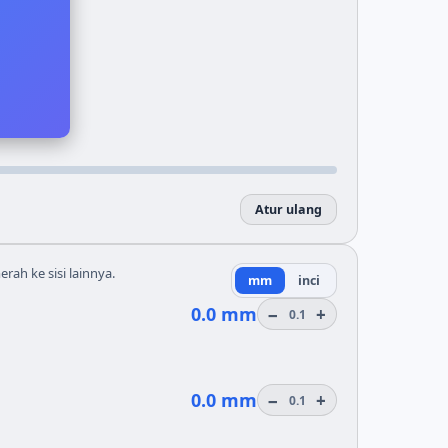
Atur ulang
rah ke sisi lainnya.
mm
inci
0.0 mm
−
+
0.1
0.0 mm
−
+
0.1