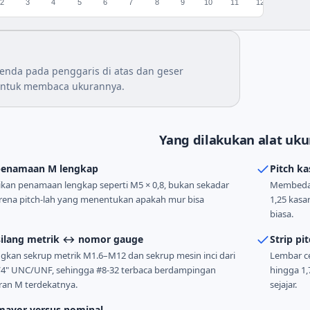
2
3
4
5
6
7
8
9
10
11
12
enda pada penggaris di atas dan geser
ntuk membaca ukurannya.
Yang dilakukan alat ukur
penamaan M lengkap
Pitch ka
an penamaan lengkap seperti M5 × 0,8, bukan sekadar
Membedak
arena pitch-lah yang menentukan apakah mur bisa
1,25 kasa
biasa.
 silang metrik ↔ nomor gauge
Strip pi
an sekrup metrik M1.6–M12 dan sekrup mesin inci dari
Lembar ce
/4" UNC/UNF, sehingga #8-32 terbaca berdampingan
hingga 1,
an M terdekatnya.
sejajar.
mayor versus nominal