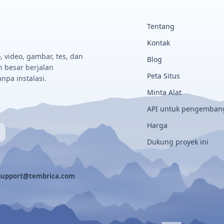
Tentang
Kontak
, video, gambar, tes, dan
Blog
n besar berjalan
Peta Situs
npa instalasi.
Minta Alat
API untuk pengemban
Harga
Dukung proyek ini
support@tembrica.com