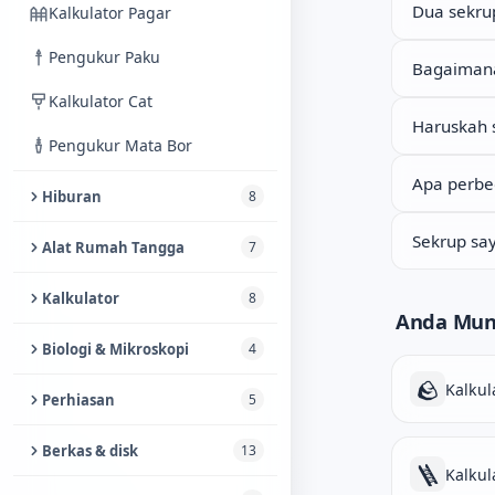
Dua sekru
Kalkulator Pagar
Pasangan Minimal
Pengukur Paku
Bagaimana 
Kalkulator Cat
Haruskah 
Pengukur Mata Bor
Apa perbed
Hiburan
8
Langit Malam
Sekrup sa
Alat Rumah Tangga
7
Wajah Lucu
Kalkulator Resep
Kalkulator
8
Anda Mun
Pasir Jatuh
Jadwal Kebersihan
Kalkulator Persentase
Biologi & Mikroskopi
4
Baca Tarot
Pengubah Dapur
🪨
Kalkulator
Kalkul
Lab Spektrogram
Perhiasan
5
Plastik Gelembung
Pengukur Jarum & Hakpen
Konverter Ukuran Pakaian
Analisis DNA
Pencari Baterai Jam Tangan
Berkas & disk
13
Permainan Pendeteksi
🪜
Konverter Suhu Oven
Kalkul
Kalkulator Depth of Field
Penghitung Sel
Kebohongan untuk
Kalkulator Ukuran Jam
Hapus Aman USB Drive