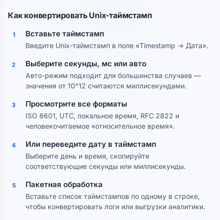
Как конвертировать Unix-таймстамп
Вставьте таймстамп
1
Введите Unix-таймстамп в поле «Timestamp → Дата».
Выберите секунды, мс или авто
2
Авто-режим подходит для большинства случаев —
значения от 10^12 считаются миллисекундами.
Просмотрите все форматы
3
ISO 8601, UTC, локальное время, RFC 2822 и
человекочитаемое «относительное время».
Или переведите дату в таймстамп
4
Выберите день и время, скопируйте
соответствующие секунды или миллисекунды.
Пакетная обработка
5
Вставьте список таймстампов по одному в строке,
чтобы конвертировать логи или выгрузки аналитики.