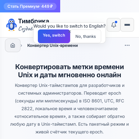
Стать Премиум
· 449 ₽
Тимбрика
Would you like to switch to English?
Создаём инструменты
×
Yes, switch
No, thanks
›
Конвертер Unix-времени
Конвертировать метки времени
Unix и даты мгновенно онлайн
Конвертер Unix-таймстампов для разработчиков и
системных администраторов. Переводит epoch
(секунды или миллисекунды) в ISO 8601, UTC, RFC
2822, локальное время и человекочитаемое
«относительное время», а также собирает обратно
любую дату в Unix-таймстамп. Есть пакетный режим и
живой счётчик текущего epoch.