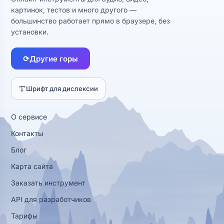
картинок, тестов и много другого —
большинство работает прямо в браузере, без
установки.
⟳
Другие горы
Шрифт для дислексии
О сервисе
Контакты
Блог
Карта сайта
Заказать инструмент
API для разработчиков
Тарифы