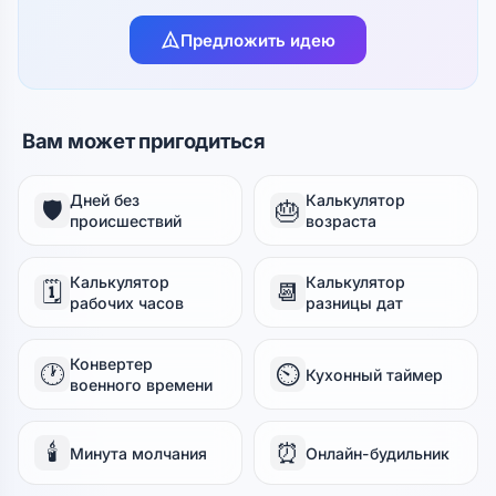
Предложить идею
Вам может пригодиться
Дней без
Калькулятор
🛡️
🎂
происшествий
возраста
Калькулятор
Калькулятор
🗓️
📆
рабочих часов
разницы дат
Конвертер
🕐
⏲️
Кухонный таймер
военного времени
🕯️
⏰
Минута молчания
Онлайн-будильник