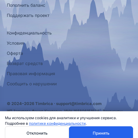
Пополнить баланс
Поддержать проект
Конфиденциальность
Условия
Оферта
Возврат средств
Правовая информация
Сообщить о нарушении
© 2024–2026 Timbrica ·
support@timbrica.com
ИП Зарипова Фания Каилевна, ИНН 165806151936 ·
Реквизиты
Мы используем cookies для аналитики и улучшения сервиса.
Подробнее в
политике конфиденциальности
.
Отклонить
Принять