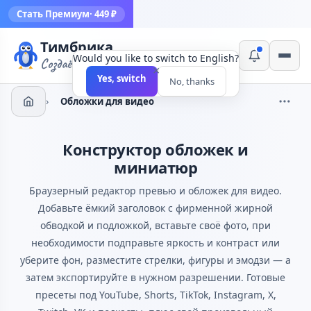
Стать Премиум
· 449 ₽
Тимбрика
Would you like to switch to English?
Создаём инструменты
×
Yes, switch
No, thanks
›
Обложки для видео
Конструктор обложек и
миниатюр
Браузерный редактор превью и обложек для видео.
Добавьте ёмкий заголовок с фирменной жирной
обводкой и подложкой, вставьте своё фото, при
необходимости подправьте яркость и контраст или
уберите фон, разместите стрелки, фигуры и эмодзи — а
затем экспортируйте в нужном разрешении. Готовые
пресеты под YouTube, Shorts, TikTok, Instagram, X,