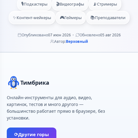
🎙️
🎬
📡
Подкастеры
Видеографы
Стримеры
✨
🎮
📚
Контент-мейкеры
Геймеры
Преподаватели
Опубликовано
07 июн 2026
Обновлено
05 авг 2026
Автор:
Верховный
Тимбрика
Онлайн-инструменты для аудио, видео,
картинок, тестов и много другого —
большинство работает прямо в браузере, без
установки.
⟳
Другие горы