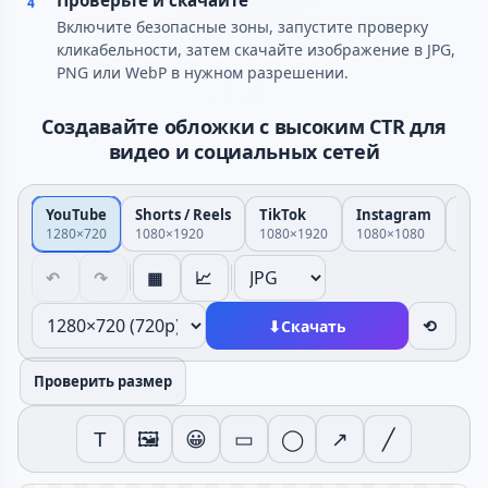
Проверьте и скачайте
4
Включите безопасные зоны, запустите проверку
кликабельности, затем скачайте изображение в JPG,
PNG или WebP в нужном разрешении.
Создавайте обложки с высоким CTR для
видео и социальных сетей
YouTube
Shorts / Reels
TikTok
Instagram
Ins
1280×720
1080×1920
1080×1920
1080×1080
108
↶
↷
▦
📈
⟲
⬇
Скачать
Проверить размер
T
🖼
😀
▭
◯
↗
╱