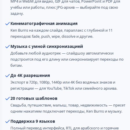
MP4 и WebM для видео, GIF для чатов, PowerPoint и PDF для
учёбы или работы, плюс JPG-архив — выбирайте под свою
задачу.
Кинематографичная анимация
Ken Burns на каждом слайде, параллакс с глубиной и 11
переходов: fade, push, wipe, dissolve и другие.
Музыка с умной синхронизацией
Добавьте любой аудиотрек — слайдшоу автоматически
подстроится под его длину или синхронизирует переходы по
битам.
До 4K разрешения
Экспорт в 720p, 1080p, 1440p или 4K без водяных знаков и
регистрации — для YouTube, TikTok или семейного архива.
20 готовых шаблонов
Свадьба, путешествие, малыш, товар, недвижимость — пресет
одним нажатием подключает переходы, Ken Burns и музыку.
Поддержка 9 языков
Полный перевод интерфейса, RTL для арабского и горячие