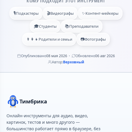
КОМУ ПОДХОДИТ ЭТОТ ИНСТРУМЕНТ
🎙️
🎬
✨
Подкастеры
Видеографы
Контент-мейкеры
🎓
📚
Студенты
Преподаватели
👨‍👩‍👧
📷
Родители и семьи
Фотографы
Опубликовано
08 мая 2026
Обновлено
06 авг 2026
Автор:
Верховный
Тимбрика
Онлайн-инструменты для аудио, видео,
картинок, тестов и много другого —
большинство работает прямо в браузере, без