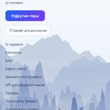
установки.
⟳
Другие горы
Шрифт для дислексии
О сервисе
Контакты
Блог
Карта сайта
Заказать инструмент
API для разработчиков
Тарифы
Пополнить баланс
Поддержать проект