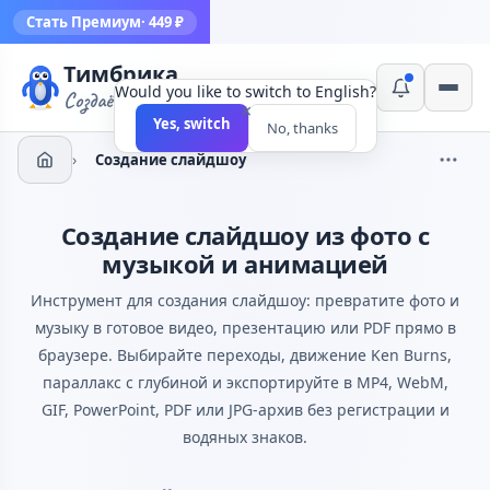
Стать Премиум
· 449 ₽
Тимбрика
Would you like to switch to English?
Создаём инструменты
×
Yes, switch
No, thanks
›
Создание слайдшоу
Создание слайдшоу из фото с
музыкой и анимацией
Инструмент для создания слайдшоу: превратите фото и
музыку в готовое видео, презентацию или PDF прямо в
браузере. Выбирайте переходы, движение Ken Burns,
параллакс с глубиной и экспортируйте в MP4, WebM,
GIF, PowerPoint, PDF или JPG-архив без регистрации и
водяных знаков.