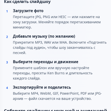
Как сделать слайдшоу
Загрузите фото
1
Перетащите JPG, PNG или HEIC — или нажмите на
зону загрузки. Меняйте порядок перетаскиванием
миниатюр.
Добавьте музыку (по желанию)
2
Прикрепите MP3, WAV или M4A. Включите «Подгонять
слайды под аудио», чтобы шоу заканчивалось с
песней.
Выберите переходы и движение
3
Примените шаблон или вручную настройте
переходы, пресеты Ken Burns и длительность
каждого слайда.
Экспортируйте и поделитесь
4
Выберите MP4, WebM, GIF, PowerPoint, PDF или JPG-
архив — файл скачается на ваше устройство.
Соберите слайдшоу с музыкой и анимацией