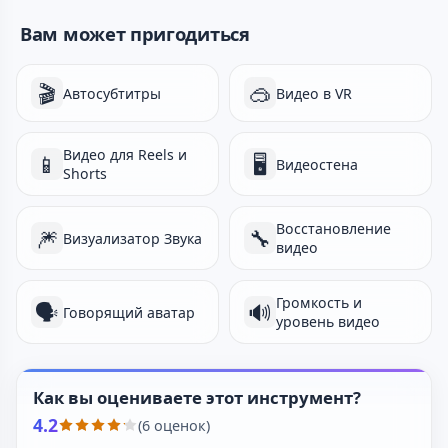
Вам может пригодиться
🎬
🥽
Автосубтитры
Видео в VR
Видео для Reels и
📱
🖥️
Видеостена
Shorts
Восстановление
🎆
🔧
Визуализатор Звука
видео
Громкость и
🗣️
🔊
Говорящий аватар
уровень видео
Как вы оцениваете этот инструмент?
4.2
(6 оценок)