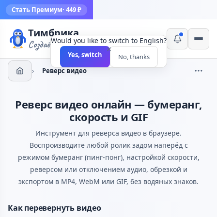
Стать Премиум
· 449 ₽
Тимбрика
Would you like to switch to English?
Создаём инструменты
×
Yes, switch
No, thanks
›
Реверс видео
Реверс видео онлайн — бумеранг,
скорость и GIF
Инструмент для реверса видео в браузере.
Воспроизводите любой ролик задом наперёд с
режимом бумеранг (пинг-понг), настройкой скорости,
реверсом или отключением аудио, обрезкой и
экспортом в MP4, WebM или GIF, без водяных знаков.
Как перевернуть видео