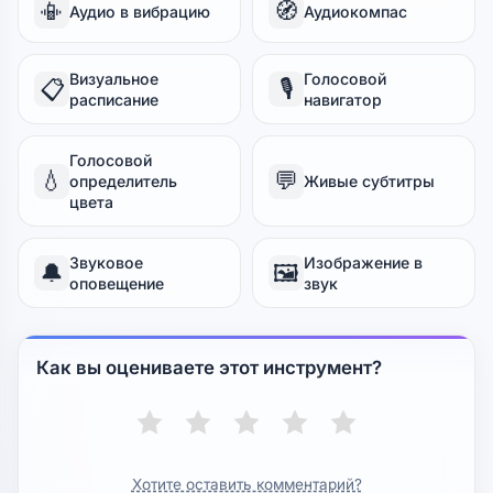
📳
🧭
Аудио в вибрацию
Аудиокомпас
Визуальное
Голосовой
📋
🎙️
расписание
навигатор
Голосовой
💧
💬
определитель
Живые субтитры
цвета
Звуковое
Изображение в
🔔
🖼️
оповещение
звук
Как вы оцениваете этот инструмент?
Хотите оставить комментарий?