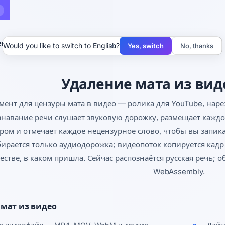
ение мата из видео
×
Would you like to switch to English?
Yes, switch
No, thanks
Удаление мата из вид
мент для цензуры мата в видео — ролика для YouTube, нарез
знавание речи слушает звуковую дорожку, размещает каждо
ром и отмечает каждое нецензурное слово, чтобы вы запик
ирается только аудиодорожка; видеопоток копируется кадр 
естве, в каком пришла. Сейчас распознаётся русская речь; 
WebAssembly.
 мат из видео