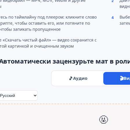
е видеофайл — MP4, MOV, WebM и другие
Дайт
2
ы
видн
есь по таймлайну под плеером: кликните слово
Выбе
4
крипте, чтобы оставить его, или потяните по
зате
 чтобы запикать пропущенное
 «Скачать чистый файл» — видео сохранится с
той картинкой и очищенным звуком
Автоматически зацензурьте мат в роли
🎵
Аудио
🎬
Ви
🤬