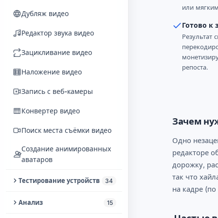
или мягким
Компрессор голоса
Дубляж видео
Готово к 
Генератор музыки ИИ
Редактор звука видео
Результат с
перекодиро
Цензура аудио
Зацикливание видео
монетизиру
репоста.
Образ 5.1-диска для
Наложение видео
домашнего кинотеатра
Запись с веб-камеры
Аудио микшер
Конвертер видео
Генератор звуковых
Зачем ну
эффектов
Поиск места съёмки видео
Одно незаце
Удаление слова из песни
Создание анимированных
редакторе о
аватаров
дорожку, ра
так что хайл
Тестирование устройств
34
на кадре (п
Тест динамиков и
Анализ
15
наушников