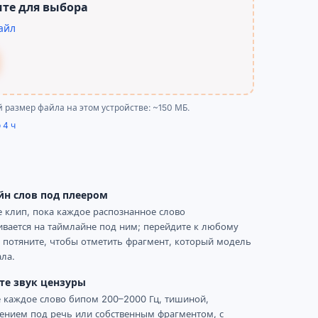
те для выбора
айл
 размер файла на этом устройстве: ~150 МБ.
 4 ч
йн слов под плеером
 клип, пока каждое распознанное слово
вается на таймлайне под ним; перейдите к любому
 потяните, чтобы отметить фрагмент, который модель
ла.
те звук цензуры
 каждое слово бипом 200–2000 Гц, тишиной,
ением под речь или собственным фрагментом, с