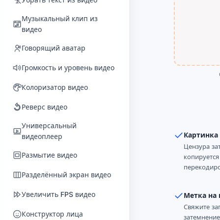
Фоновая музыка
Музыкальный клип из
видео
Вставка в подкаст
Говорящий аватар
Проверка аудиокниги
Громкость и уровень видео
Многодорожечная запись
Колоризатор видео
Разделить аудио на главы
Реверс видео
Очиститель AI-музыки
Универсальный
Удаление мата из аудио
Картинка
видеоплеер
Цензура за
Мастеринг музыки
Размытие видео
копируется
перекодиро
Генератор песен ИИ
Разделённый экран видео
Песня своим голосом
Увеличить FPS видео
Метка на 
Свяжите за
Восстановление речи
Конструктор лица
затемнение