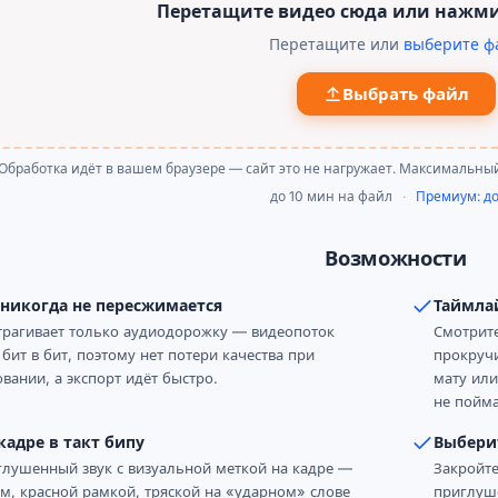
Перетащите видео сюда или нажми
Перетащите или
выберите ф
Выбрать файл
Обработка идёт в вашем браузере — сайт это не нагружает. Максимальный
до 10 мин на файл
·
Премиум: до
Возможности
 никогда не пересжимается
Таймла
трагивает только аудиодорожку — видеопоток
Смотрите
 бит в бит, поэтому нет потери качества при
прокручи
вании, а экспорт идёт быстро.
мату или
не пойма
кадре в такт бипу
Выбери
глушенный звук с визуальной меткой на кадре —
Закройте
м, красной рамкой, тряской на «ударном» слове
приглуш