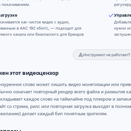
 покачиванием.
регулир
загрузке
Управл
качивается как чистое видео с аудио,
Добавьте
ванным в AAC 192 кбит/с, — подходит для
нужно ил
емого канала или безопасного для брендов
заглушен
Инструмент не работает?
жен этот видеоцензор
нзуренное слово может лишить видео монетизации или приве
бычно означает повторный рендер всего файла и размытие ка
складывает каждое слово на таймлайне под плеером и запики
айт со стрима, рилс или повторная загрузка выходят в полно
о желанию) делает каждый бип понятным зрителям.