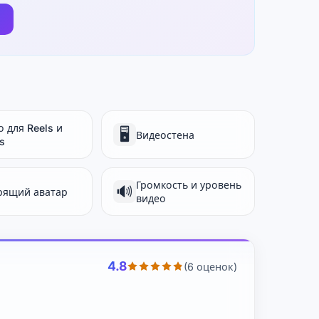
 для Reels и
🖥️
Видеостена
s
Громкость и уровень
🔊
рящий аватар
видео
4.8
(6 оценок)