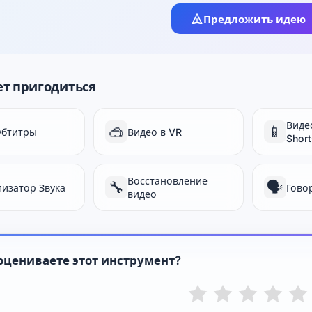
Предложить идею
т пригодиться
Видео
🥽
📱
убтитры
Видео в VR
Short
Восстановление
🔧
🗣️
лизатор Звука
Гово
видео
оцениваете этот инструмент?