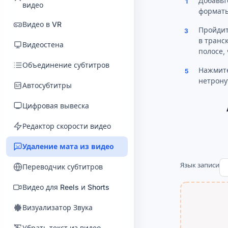
Добавьт
1
видео
Разбор диалога и
формат
Стерео в моно
протокол записи
Видео в VR
Пройдит
3
Эквалайзер
Аудиопереводчик
в транс
Видеостена
полосе,
8-бит чиптюн-синтезатор
Объединение субтитров
Нажмите
5
Моно в стерео
нетрону
Автосубтитры
MIDI в MP3/WAV
Цифровая вывеска
Починка аудио
Редактор скорости видео
Конвертер каналов
Удаление мата из видео
Добавить тишину
Язык записи
Переводчик субтитров
Подгон темпа под BPM
Видео для Reels и Shorts
Улучшение голоса
Визуализатор Звука
Мастеринг аудиокниг ACX
Убрать текст из видео