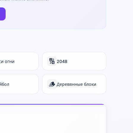
🔢
си огни
2048
🪵
йбол
Деревянные блоки