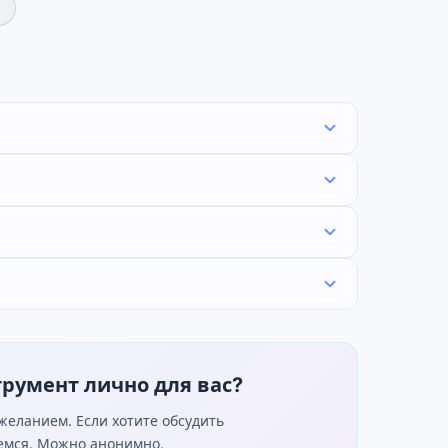
трумент лично для вас?
еланием. Если хотите обсудить
жемся. Можно анонимно.