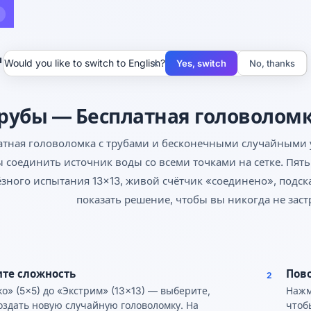
ы
×
Would you like to switch to English?
Yes, switch
No, thanks
рубы — Бесплатная головоломк
атная головоломка с трубами и бесконечными случайными 
 соединить источник воды со всеми точками на сетке. Пят
ёзного испытания 13×13, живой счётчик «соединено», подс
показать решение, чтобы вы никогда не зас
те сложность
Пов
2
ко» (5×5) до «Экстрим» (13×13) — выберите,
Нажм
оздать новую случайную головоломку. На
чтоб