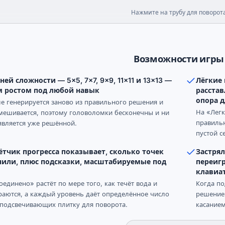
Нажмите на трубу для поворот
Возможности игры
ней сложности — 5×5, 7×7, 9×9, 11×11 и 13×13 —
Лёгкие
м ростом под любой навык
расстав
опора д
е генерируется заново из правильного решения и
На «Легк
мешивается, поэтому головоломки бесконечны и ни
правиль
является уже решённой.
пустой с
тчик прогресса показывает, сколько точек
Застрял
нили, плюс подсказки, масштабируемые под
переигр
клавиа
оединено» растёт по мере того, как течёт вода и
Когда по
раются, а каждый уровень даёт определённое число
решение»
 подсвечивающих плитку для поворота.
касанием