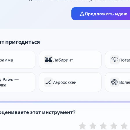
Предложить идею
т пригодиться
🏰
💡
рамма
Лабиринт
Пога
y Paws —
🏒
🏐
Аэрохоккей
Воле
лка
оцениваете этот инструмент?