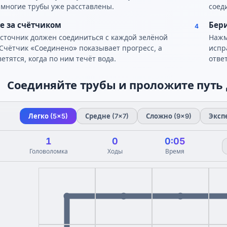
 многие трубы уже расставлены.
соед
е за счётчиком
Бер
4
сточник должен соединиться с каждой зелёной
Нажм
 Счётчик «Соединено» показывает прогресс, а
испр
етятся, когда по ним течёт вода.
отве
Соединяйте трубы и проложите путь 
Легко (5×5)
Средне (7×7)
Сложно (9×9)
Экспе
1
0
0:06
Головоломка
Ходы
Время