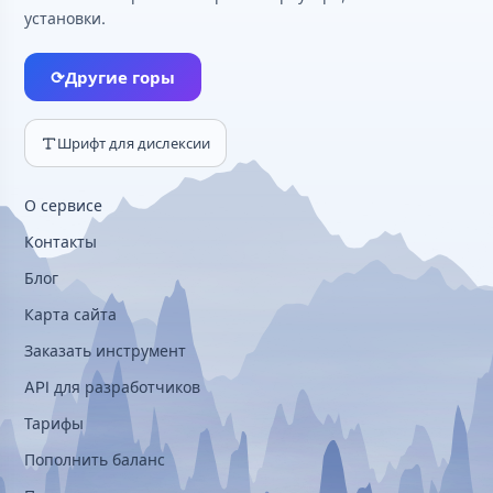
установки.
⟳
Другие горы
Шрифт для дислексии
О сервисе
Контакты
Блог
Карта сайта
Заказать инструмент
API для разработчиков
Тарифы
Пополнить баланс