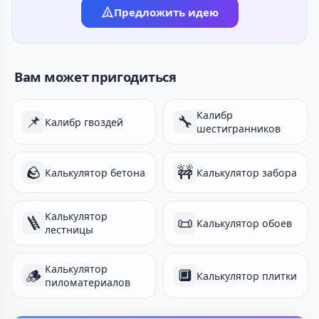
Предложить идею
Вам может пригодиться
Калибр
📌
🔧
Калибр гвоздей
шестигранников
🪨
🚧
Калькулятор бетона
Калькулятор забора
Калькулятор
🪜
📜
Калькулятор обоев
лестницы
Калькулятор
🪵
🔲
Калькулятор плитки
пиломатериалов