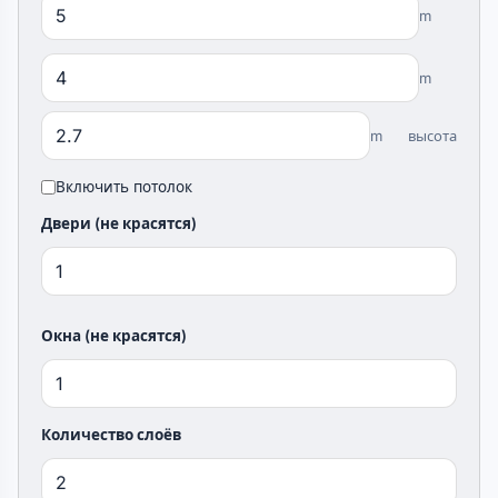
m
m
m
высота
Включить потолок
Двери (не красятся)
Окна (не красятся)
Количество слоёв